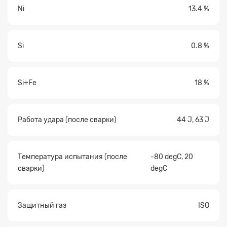
Ni
13.4 %
Si
0.8 %
Si+Fe
18 %
Работа удара (после сварки)
44 J, 63 J
Температура испытания (после
-80 degC, 20
сварки)
degC
Защитный газ
ISO