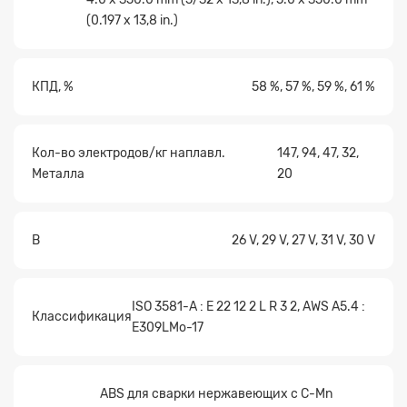
(0.197 x 13,8 in.)
КПД, %
58 %, 57 %, 59 %, 61 %
Прикрепите
файл
Кол-во электродов/кг наплавл.
147, 94, 47, 32,
Металла
20
В
26 V, 29 V, 27 V, 31 V, 30 V
ISO 3581-A : E 22 12 2 L R 3 2, AWS A5.4 :
Классификация
E309LMo-17
ABS для сварки нержавеющих с C-Mn