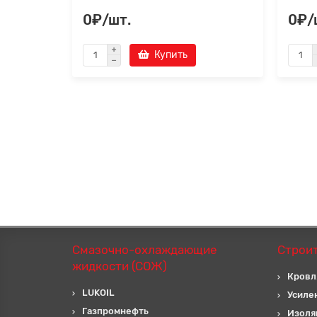
0₽/шт.
0₽/
Купить
Смазочно-охлаждающие
Строи
жидкости (СОЖ)
Кровл
LUKOIL
Усиле
Газпромнефть
Изоля