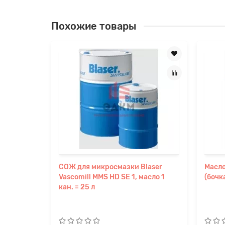
Похожие товары
СОЖ для микросмазки Blaser
Масло
Vascomill MMS HD SE 1, масло 1
(бочк
кан. = 25 л