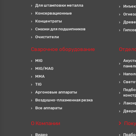
Для штамповки металла
Инъек
Консервационные
Огнез
Концентраты
Древе
Смазки для подшипников
Гипсо
Очистители
Сварочное оборудование
Отдел
MIG
Акуст
панел
MIG/MAG
Напол
MMA
Свето
TIG
Подбо
Аргоновые аппараты
конст
Воздушно-плазменная резка
Лакок
Все аппараты
Двери
О Компании
Пок
Видео
Подбо