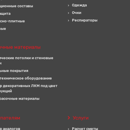
Одежда
ционные составы
Очки
ащита
Респираторы
сно-плитные
вые
очные материалы
ические потолки и стеновые
и
ьные покрытия
техническое оборудование
р декоративных ЛКМ под цвет
рукций
расочные материалы
упателям
Услуги
р аналогов
Расчет сметы