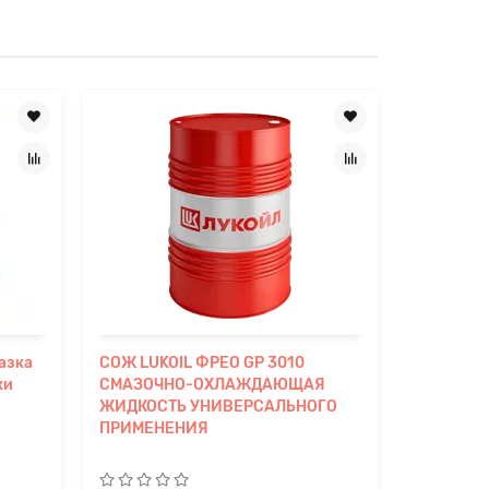
мазка
СОЖ LUKOIL ФРЕО GP 3010
СОЖ LUKO
ки
СМАЗОЧНО-ОХЛАЖДАЮЩАЯ
ПОЛУСИ
ЖИДКОСТЬ УНИВЕРСАЛЬНОГО
СМАЗОЧ
ПРИМЕНЕНИЯ
ЖИДКОСТ
БИОСТО