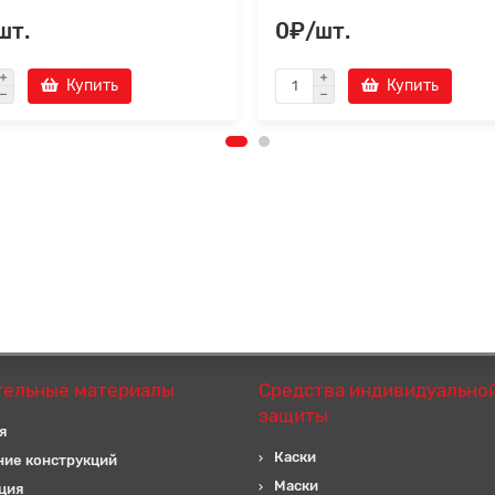
шт.
0₽/шт.
Купить
Купить
тельные материалы
Средства индивидуально
защиты
я
Каски
ние конструкций
Маски
ция