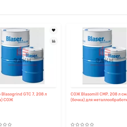
Прикрепите файл
 Blasogrind GTC 7, 208 л
СОЖ Blasomill CMP, 208 л с
а) СОЖ
(бочка) для металлообработ