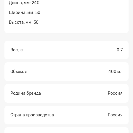
Заявка на расчет
×
Длина, мм: 240
Ширина, мм: 50
Высота, мм: 50
Вес, кг
0.7
Прикрепите
файл
Объем, л
400 мл
Родина бренда
Россия
Страна производства
Россия