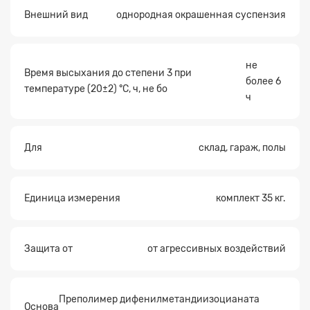
Внешний вид
однородная окрашенная суспензия
не
Время высыхания до степени 3 при
более 6
температуре (20±2) °С, ч, не бо
ч
Для
склад, гараж, полы
Единица измерения
комплект 35 кг.
Защита от
от агрессивных воздействий
Преполимер дифенилметандиизоцианата
Основа