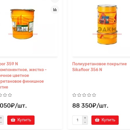
loor 359 N
Полиуретановое покрытие
омпонентное, жестко -
Sikafloor 356 N
ичное цветное
уретановое финишное
ытие
 050₽/шт.
88 350₽/шт.
Купить
Купить