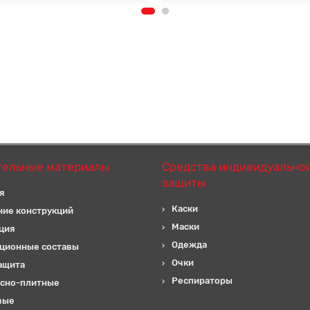
тельные материалы
Средства индивидуально
защиты
я
Каски
ние конструкций
Маски
ция
Одежда
ционные составы
Очки
ащита
Респираторы
сно-плитные
вые