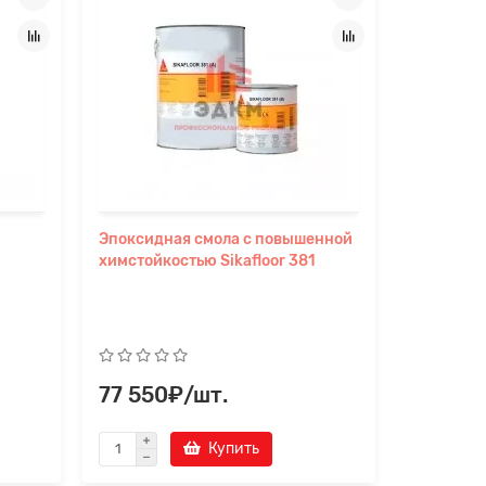
Эпоксидная смола с повышенной
Смесь дл
химстойкостью Sikafloor 381
корундов
77 550₽/шт.
2 492₽
Купить