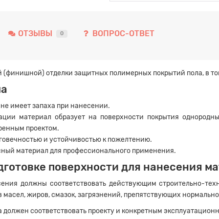
ОТЗЫВЫ
ВОПРОС-ОТВЕТ
0
 (финишной) отделки защитных полимерных покрытий пола, в т
ла
 не имеет запаха при нанесении.
ации материал образует на поверхности покрытия однородны
ренным проектом.
говечностью и устойчивостью к пожелтению.
асный материал для профессионального применения.
дготовке поверхности для нанесения м
есения должны соответствовать действующим строительно-тех
в масел, жиров, смазок, загрязнений, препятствующих нормально
а должен соответствовать проекту и конкретным эксплуатацион