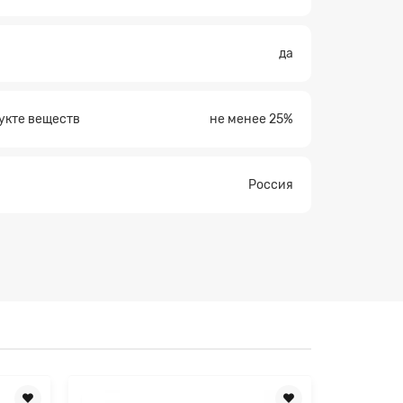
да
укте веществ
не менее 25%
Россия
Лидер прода