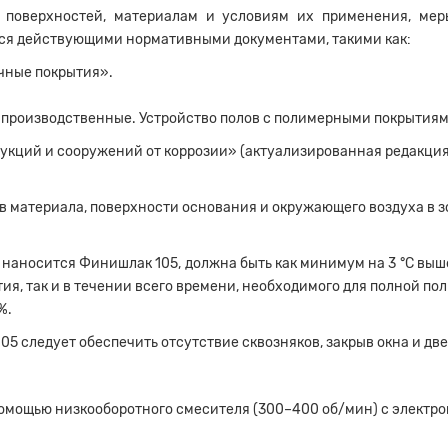
 поверхностей, материалам и условиям их применения, меры
тся действующими нормативными документами, такими как:
очные покрытия».
я производственные. Устройство полов с полимерными покрытия
рукций и сооружений от коррозии» (актуализированная редакция
материала, поверхности основания и окружающего воздуха в зоне
 наносится Финишлак 105, должна быть как минимум на 3 °С вы
тия, так и в течении всего времени, необходимого для полной п
%.
5 следует обеспечить отсутствие сквозняков, закрыв окна и две
омощью низкооборотного смесителя (300–400 об/мин) с электр