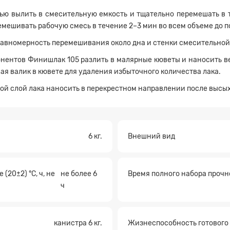
ю вылить в смесительную емкость и тщательно перемешать в т
мешивать рабочую смесь в течение 2–3 мин во всем объеме до 
равномерность перемешивания около дна и стенки смесительной
онентов Финишлак 105 разлить в малярные кюветы и наносить 
а на расчет
я валик в кювете для удаления избыточного количества лака.
рой слой лака наносить в перекрестном направлении после высых
6 кг.
Внешний вид
(20±2) °С, ч, не
не более 6
Время полного набора прочн
Прикрепите файл
ч
канистра 6 кг.
Жизнеспособность готового 