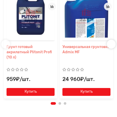
Грунт готовый
Универсальная грунтовка
акрилатный Plitonit Profi
Admix MF
(10 л)
959₽/шт.
24 960₽/шт.
Купить
Купить