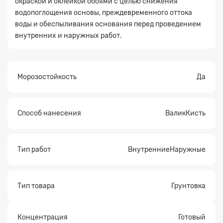
окраской и оклейкой обоями с целью снижения
водопоглощения основы, преждевременного оттока
воды и обеспыливания основания перед проведением
внутренних и наружных работ.
Морозостойкость
Да
Прикрепите
файл
Способ нанесения
ВаликКисть
Тип работ
ВнутренниеНаружные
Тип товара
Грунтовка
Концентрация
Готовый