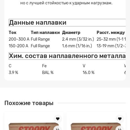
но с лучшей стойкостью к ударным нагрузкам.
Данные наплавки
Ток
Тип наплавки
Диаметр
Расст. между н
200-300 A
Full Range
2.4 mm (3/32 in.)
25-32 mm (1-1 1/4 
150-200 A
Full Range
1.6 mm (1/16 in.)
13-19 mm (1/2-3/4
Хим. состав наплавленного металла
C
Fe
V
W
3.9 %
BAL %
16.0 %
6.
Похожие товары