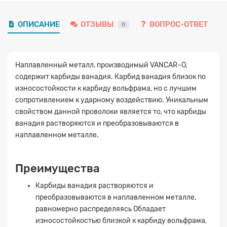
ОПИСАНИЕ
ОТЗЫВЫ
ВОПРОС-ОТВЕТ
0
Наплавленный металл, производимый VANCAR–O,
содержит карбиды ванадия. Карбид ванадия близок по
Заявка на расчет
×
износостойкости к карбиду вольфрама, но с лучшим
сопротивлением к ударному воздействию. Уникальным
свойством данной проволоки является то, что карбиды
ванадия растворяются и преобразовываются в
наплавленном металле.
Преимущества
Карбиды ванадия растворяются и
Прикрепите
преобразовываются в наплавленном металле,
файл
равномерно распределяясь Обладает
износостойкостью близкой к карбиду вольфрама,