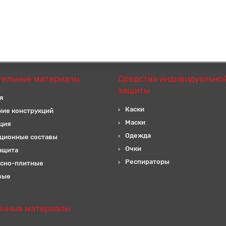
тельные материалы
Средства индивидуально
защиты
я
Каски
ние конструкций
Маски
ция
Одежда
ционные составы
Очки
ащита
Респираторы
сно-плитные
вые
очные материалы