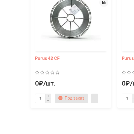
Purus 42 CF
Purus
0₽/шт.
0₽/
Под заказ