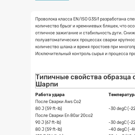
Проволока класса EN/ISO G3Si1 разработана сп
количество брызг и кремниевых бляшек, что ос
отличное зажигание и стабильность дуги. Сниж
полуавтоматических процессах сварки крупносе
количество шлака и время простоев при многоп
Исключительный контроль сырья и процесса про
Типичные свойства образца 
Шарпи
Работа удара
Температур
После Сварки Aws Co2
80 J (59 ft-lb)
-30 degC (-2
После Сварки En 80ar 20co2
90 J (67 ft-lb)
-30 degC (-2
80 J (59 ft-lb)
-40 degC (-4