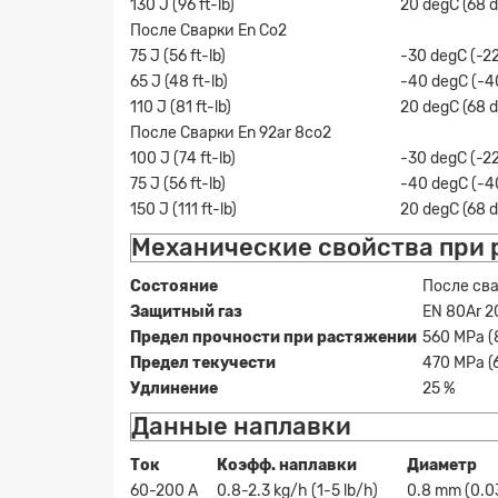
130 J (96 ft-lb)
20 degC (68 
После Сварки En Co2
75 J (56 ft-lb)
-30 degC (-2
65 J (48 ft-lb)
-40 degC (-4
110 J (81 ft-lb)
20 degC (68 
После Сварки En 92ar 8co2
100 J (74 ft-lb)
-30 degC (-2
75 J (56 ft-lb)
-40 degC (-4
150 J (111 ft-lb)
20 degC (68 
Механические свойства при
Состояние
После св
Защитный газ
EN 80Ar 
Предел прочности при растяжении
560 MPa (8
Предел текучести
470 MPa (6
Удлинение
25 %
Данные наплавки
Ток
Коэфф. наплавки
Диаметр
60-200 A
0.8-2.3 kg/h (1-5 lb/h)
0.8 mm (0.03