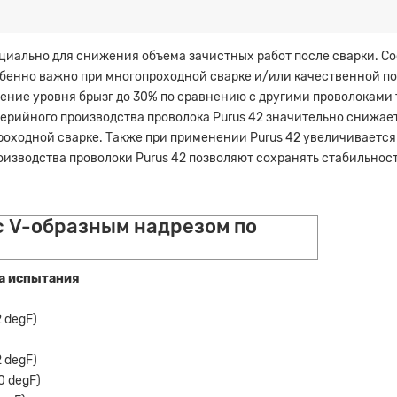
ециально для снижения объема зачистных работ после сварки. С
обенно важно при многопроходной сварке и/или качественной по
ение уровня брызг до 30% по сравнению с другими проволоками 
рийного производства проволока Purus 42 значительно снижает
роходной сварке. Также при применении Purus 42 увеличивается
изводства проволоки Purus 42 позволяют сохранять стабильност
с V-образным надрезом по
а испытания
2 degF)
2 degF)
0 degF)