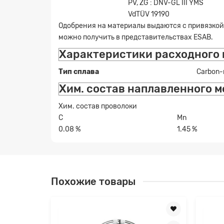
PV, ZG : DNV-GL III YMS
VdTÜV 19190
Одобрения на материалы выдаются с привязкой
можно получить в представительствах ESAB.
Характеристики расходного
Тип сплава
Carbon-
Хим. состав наплавленного м
Хим. состав проволоки
C
Mn
0.08 %
1.45 %
Похожие товары