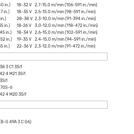
0 in.)
18-32 V
2.7-15.0 m/min (106-591 in./min)
7 in.)
18-35 V
2.5-15.0 m/min (98-591 in./min)
in.)
28-38 V
2.3-10.0 m/min (91-394 in./min)
а на расчет
5 in.)
18-26 V
3.0-12.0 m/min (118-472 in./min)
45 in.)
18-34 V
2.6-15.0 m/min (102-591 in./min)
52 in.)
19-35 V
2.4-15.0 m/min (94-591 in./min)
5 in.)
22-36 V
2.3-12.0 m/min (91-472 in./min)
38 3 C1 3Si1
 42 4 M21 3Si1
3Si1
R70S-6
Прикрепите файл
 42 4 M20 3Si1
(B-G 49A 3 C G6)