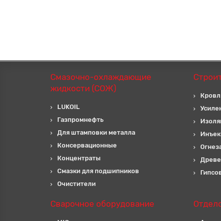
Смазочно-охлаждающие
Строи
жидкости (СОЖ)
Кровл
LUKOIL
Усиле
Газпромнефть
Изоля
Для штамповки металла
Инъек
Консервационные
Огнез
Концентраты
Древе
Смазки для подшипников
Гипсо
Очистители
Сварочное оборудование
Отдел