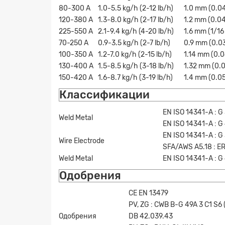
80-300 A
1.0-5.5 kg/h (2-12 lb/h)
1.0 mm (0.04
120-380 A
1.3-8.0 kg/h (2-17 lb/h)
1.2 mm (0.04
225-550 A
2.1-9.4 kg/h (4-20 lb/h)
1.6 mm (1/16 
Заявк
70-250 A
0.9-3.5 kg/h (2-7 lb/h)
0.9 mm (0.03
100-350 A
1.2-7.0 kg/h (2-15 lb/h)
1.14 mm (0.0
130-400 A
1.5-8.5 kg/h (3-18 lb/h)
1.32 mm (0.0
150-420 A
1.6-8.7 kg/h (3-19 lb/h)
1.4 mm (0.05
Классификации
EN ISO 14341-A : G 
Weld Metal
EN ISO 14341-A : G
EN ISO 14341-A : G 
Wire Electrode
SFA/AWS A5.18 : E
Weld Metal
EN ISO 14341-A : G
Одобрения
CE EN 13479
PV, ZG : CWB B-G 49A 3 C1 S6 
Одобрения
DB 42.039.43