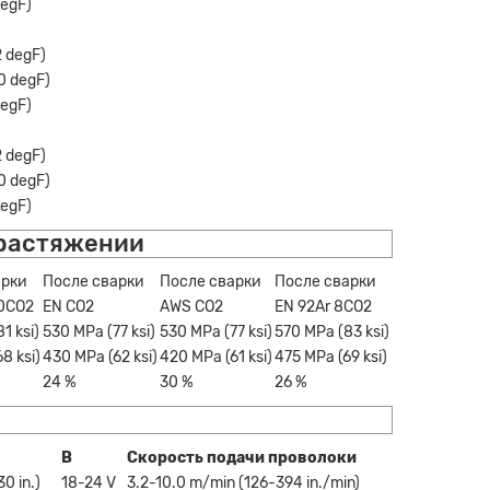
degF)
2 degF)
0 degF)
degF)
2 degF)
0 degF)
degF)
 растяжении
арки
После сварки
После сварки
После сварки
20CO2
EN CO2
AWS CO2
EN 92Ar 8CO2
1 ksi)
530 MPa (77 ksi)
530 MPa (77 ksi)
570 MPa (83 ksi)
8 ksi)
430 MPa (62 ksi)
420 MPa (61 ksi)
475 MPa (69 ksi)
24 %
30 %
26 %
В
Скорость подачи проволоки
0 in.)
18-24 V
3.2-10.0 m/min (126-394 in./min)