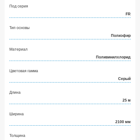
Под серия
FR
Тип основы
Полиэфир
Материал
Заявка на расчет
×
Поливинилхлорид
Цветовая гамма
Серый
Длина
25 м
Ширина
Прикрепите
2100 мм
файл
Толщина