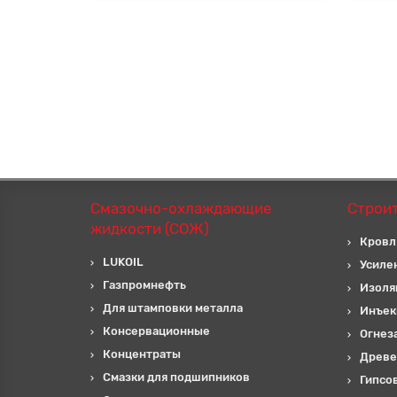
Смазочно-охлаждающие
Строи
жидкости (СОЖ)
Кровл
LUKOIL
Усиле
Газпромнефть
Изоля
Для штамповки металла
Инъек
Консервационные
Огнез
Концентраты
Древе
Смазки для подшипников
Гипсо