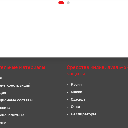
тельные материалы
Средства индивидуально
защиты
я
Каски
ние конструкций
Маски
ция
Одежда
ционные составы
Очки
ащита
Респираторы
сно-плитные
вые