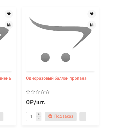
диена
Одноразовый баллон пропана
Баллон аз
0₽/шт.
0₽/шт
Под заказ