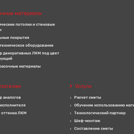
очные материалы
ические потолки и стеновые
и
ьные покрытия
техническое оборудование
р декоративных ЛКМ под цвет
рукций
расочные материалы
упателям
Услуги
р аналогов
Расчет сметы
 исполнителя
Обучение использованию мат
 оттенка ЛКМ
Технологический партнер
Шеф-монтаж
Составление сметы