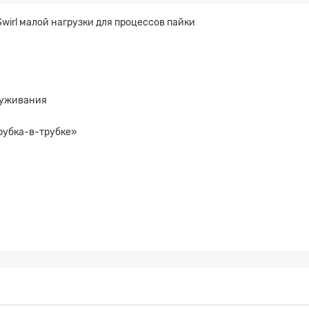
wirl малой нагрузки для процессов пайки
луживания
рубка-в-трубке»
а на расчет