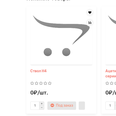
Ствол H4
Ацети
сери
0₽/шт.
0₽/
Под заказ