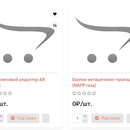
Прикрепите файл
леновый редуктор AR
Баллон метацетилен-пропа
и
(MAPP газа)
шт.
0₽/шт.
Под заказ
Под заказ