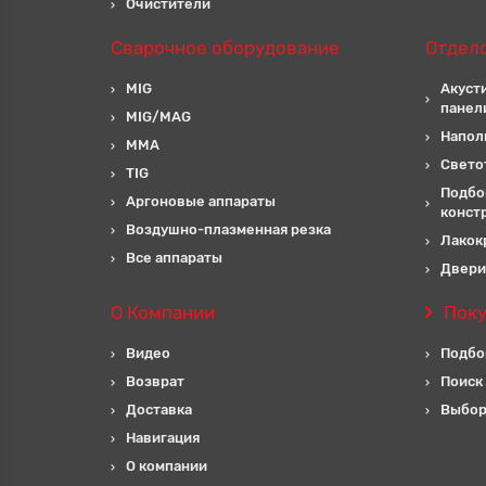
Очистители
Сварочное оборудование
Отдел
MIG
Акуст
панел
MIG/MAG
Напол
MMA
Свето
TIG
Подбо
Аргоновые аппараты
конст
Воздушно-плазменная резка
Лакок
Все аппараты
Двери
О Компании
Пок
Видео
Подбо
Возврат
Поиск
Доставка
Выбор
Навигация
О компании