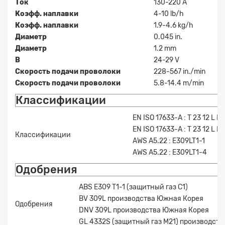
Ток
130-220 A
Коэфф. наплавки
4-10 lb/h
Коэфф. наплавки
1.9-4.6 kg/h
Диаметр
0.045 in.
Диаметр
1.2 mm
В
24-29 V
Скорость подачи проволоки
228-567 in./min
Скорость подачи проволоки
5.8-14.4 m/min
Классификации
EN ISO 17633-A : T 23 12 L P 
EN ISO 17633-A : T 23 12 L P 
Классификации
AWS A5.22 : E309LT1-1
AWS A5.22 : E309LT1-4
Одобрения
ABS E309 T1-1 (защитный газ C1)
BV 309L производства Южная Корея
Одобрения
DNV 309L производства Южная Корея
GL 4332S (защитный газ M21) производст