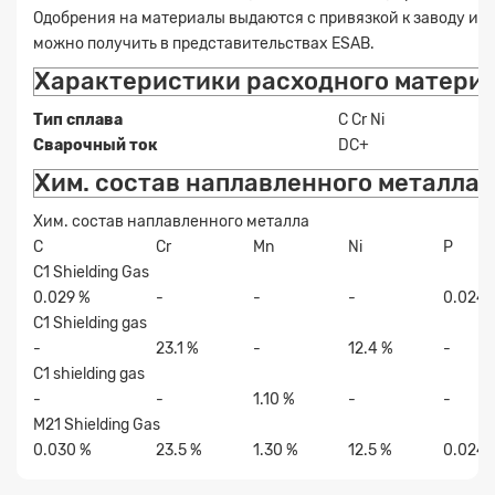
Одобрения на материалы выдаются с привязкой к заводу и
можно получить в представительствах ESAB.
Характеристики расходного матери
Тип сплава
C Cr Ni
Сварочный ток
DC+
Хим. состав наплавленного металла
Хим. состав наплавленного металла
C
Cr
Mn
Ni
P
C1 Shielding Gas
0.029 %
-
-
-
0.024 
C1 Shielding gas
-
23.1 %
-
12.4 %
-
C1 shielding gas
-
-
1.10 %
-
-
M21 Shielding Gas
0.030 %
23.5 %
1.30 %
12.5 %
0.024 