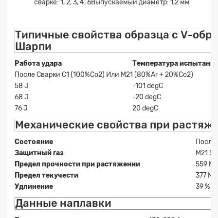
сварке: 1, 2, 3, 4, 6Выпускаемый диаметр: 1,2 мм
Заявка на расчет
×
Типичные свойства образца с V-обр
Шарпи
Работа удара
Температура испытани
После Сварки C1 (100%co2) Или М21 (80%ar + 20%co2)
58 J
-101 degC
68 J
-20 degC
76 J
20 degC
Механические свойства при растяж
Прикрепите
файл
Состояние
После
Защитный газ
M21 Sh
Предел прочности при растяжении
559 MPa
Предел текучести
377 MPa
Удлинение
39 %
Данные наплавки