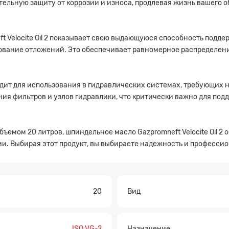
чительную защиту от коррозии и износа, продлевая жизнь вашего
t Velocite Oil 2 показывает свою выдающуюся способность подд
ование отложений. Это обеспечивает равномерное распределен
дходит для использования в гидравлических системах, требующих
ния фильтров и узлов гидравлики, что критически важно для по
емом 20 литров, шпиндельное масло Gazpromneft Velocite Oil 2 
ии. Выбирая этот продукт, вы выбираете надежность и професси
20
Вид
а на расчет
ISO VG-2
Назначение