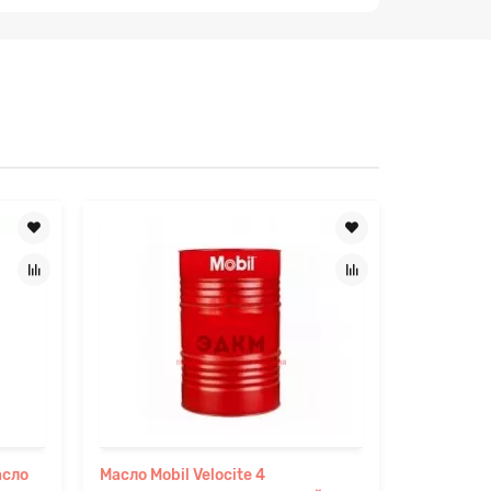
асло
Масло Mobil Velocite 4
Масло Mob