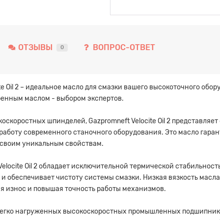
ОТЗЫВЫ
ВОПРОС-ОТВЕТ
0
e Oil 2 – идеальное масло для смазки вашего высокоточного оборуд
ренным маслом - выбором экспертов.
оскоростных шпинделей, Gazpromneft Velocite Oil 2 представляе
работу современного станочного оборудования. Это масло гара
 своим уникальным свойствам.
elocite Oil 2 обладает исключительной термической стабильнос
 и обеспечивает чистоту системы смазки. Низкая вязкость масл
я износ и повышая точность работы механизмов.
легко нагруженных высокоскоростных промышленных подшипников