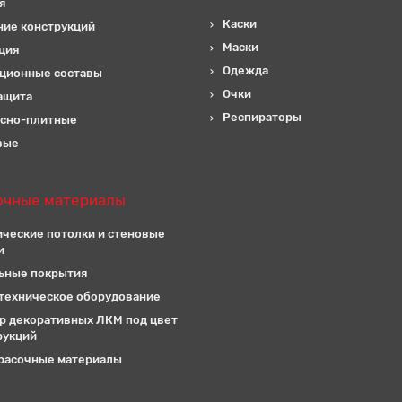
я
Каски
ние конструкций
Маски
ция
Одежда
ционные составы
Очки
ащита
Респираторы
сно-плитные
вые
очные материалы
ические потолки и стеновые
и
ьные покрытия
техническое оборудование
р декоративных ЛКМ под цвет
рукций
расочные материалы