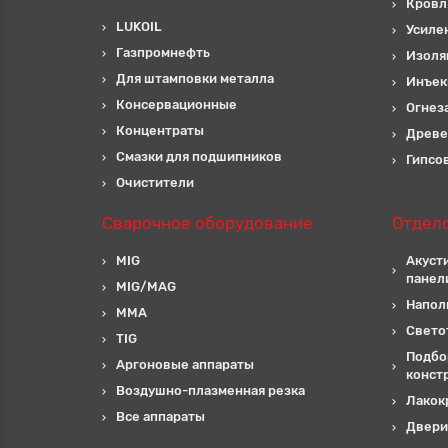
Кровл
LUKOIL
Усиле
Газпромнефть
Изоля
Для штамповки металла
Инъек
Консервационные
Огнез
Концентраты
Древе
Смазки для подшипников
Гипсо
Очистители
Сварочное оборудование
Отдел
MIG
Акуст
панел
MIG/MAG
Напол
MMA
Свето
TIG
Подбо
Аргоновые аппараты
конст
Воздушно-плазменная резка
Лакок
Все аппараты
Двери