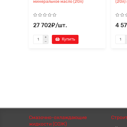
минеральное масло (20л)
(20л)
27 702₽/шт.
4 5
Купить
Смазочно-охлаждающие
Строи
жидкости (СОЖ)