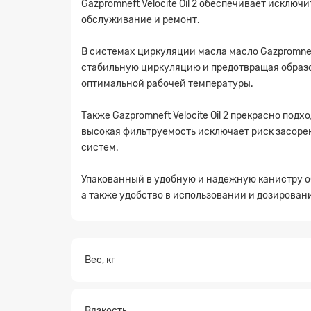
Gazpromneft Velocite Oil 2 обеспечивает исклю
обслуживание и ремонт.
В системах циркуляции масла масло Gazpromnef
стабильную циркуляцию и предотвращая образ
оптимальной рабочей температуры.
Также Gazpromneft Velocite Oil 2 прекрасно по
высокая фильтруемость исключает риск засоре
систем.
Упакованный в удобную и надежную канистру объ
а также удобство в использовании и дозирован
Вес, кг
Заявк
Вязкость