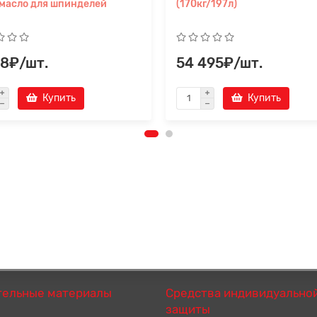
 масло для шпинделей
(170кг/197л)
78₽/шт.
54 495₽/шт.
Купить
Купить
тельные материалы
Средства индивидуально
защиты