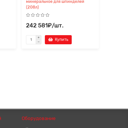
минеральное для шпинделей
минераль
(208л)
242 581₽/шт.
24 40
Купить
й
Оборудование