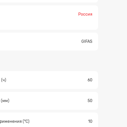
Россия
GIFAS
(ч)
60
×
 (мм)
50
рименения (°C)
10