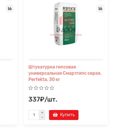
Штукатурка гипсовая
Perfekta 
универсальная Смартгипс серая,
гипсовая 
Perfekta, 30 кг
337₽/шт.
230₽/
Купить