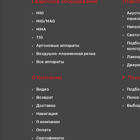
Сварочное оборудование
Отдел
MIG
Акуст
панел
MIG/MAG
Напол
MMA
Свето
TIG
Подбо
Аргоновые аппараты
конст
Воздушно-плазменная резка
Лакок
Все аппараты
Двери
О Компании
Пок
Видео
Подбо
Возврат
Поиск
Доставка
Выбор
Навигация
О компании
Оплата
Сертификаты