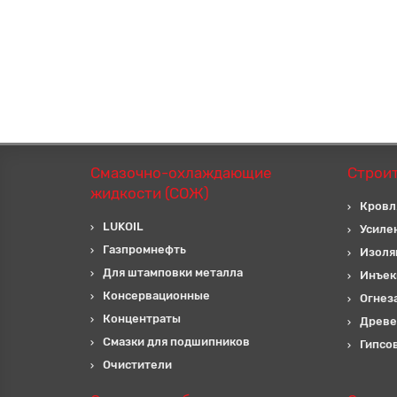
Смазочно-охлаждающие
Строи
жидкости (СОЖ)
Кровл
LUKOIL
Усиле
Газпромнефть
Изоля
Для штамповки металла
Инъек
Консервационные
Огнез
Концентраты
Древе
Смазки для подшипников
Гипсо
Очистители