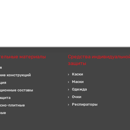
тельные материалы
Средства индивидуально
защиты
я
Каски
ние конструкций
Маски
ция
Одежда
ционные составы
Очки
ащита
Респираторы
сно-плитные
вые