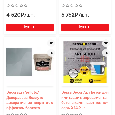
4 520₽/шт.
5 762₽/шт.
Купить
Купить
Decorazza Velluto/
Dessa Decor Арт Бетон для
Декораззва Веллуто
имитации микроцемента,
декоративное покрытие с
бетона камня цвет темно-
эффектом бархата
серый 14.9 кг