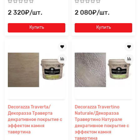
2 320₽/шт.
2 080₽/шт.
Купить
Купить
Decorazza Traverta/
Decorazza Travertino
Декоразза Траверта
Naturale/Декоразза
декративное покрытие с
Травертино Натурале
эффектом камня
декративное покрытие с
тавертина
эффектом камня
тавертина