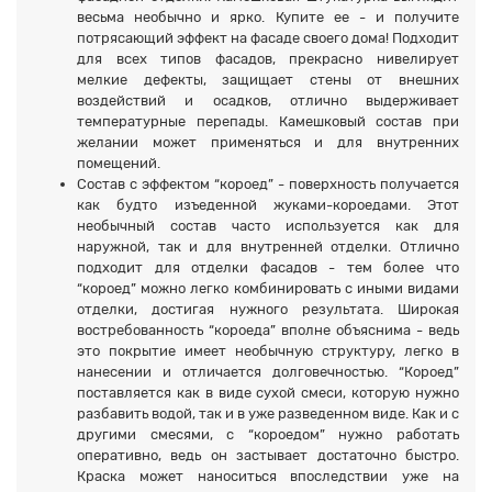
весьма необычно и ярко. Купите ее - и получите
потрясающий эффект на фасаде своего дома! Подходит
для всех типов фасадов, прекрасно нивелирует
мелкие дефекты, защищает стены от внешних
воздействий и осадков, отлично выдерживает
температурные перепады. Камешковый состав при
желании может применяться и для внутренних
помещений.
Состав с эффектом “короед” - поверхность получается
как будто изъеденной жуками-короедами. Этот
необычный состав часто используется как для
наружной, так и для внутренней отделки. Отлично
подходит для отделки фасадов - тем более что
“короед” можно легко комбинировать с иными видами
отделки, достигая нужного результата. Широкая
востребованность “короеда” вполне объяснима - ведь
это покрытие имеет необычную структуру, легко в
нанесении и отличается долговечностью. “Короед”
поставляется как в виде сухой смеси, которую нужно
разбавить водой, так и в уже разведенном виде. Как и с
другими смесями, с “короедом” нужно работать
оперативно, ведь он застывает достаточно быстро.
Краска может наноситься впоследствии уже на