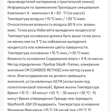
производителей материалов строительной химии).
Информация по применению Пропорция смешивания
Компонент A : компонент B = 83 : 17 (по массе)
Температура воздуха +15 °C мин./ +30 °C макс.
Относительная влажность воздуха 80 % отн. влажн.
макс. Точка росы Избегайте выпадения конденсата!
Температура основания должна быть выше точки росы
не менее,чем на 3 °C во избежание выпадения
конденсата или изменения цвета поверхности.
Температура основания +15 °C мин./+30 °C макс.
Влажность основания Содержание влаги < 4 % по массе.
Метод определения: Прибор Sika®-Tramex, измерение
значения CM (CARBIDE METHOD) или метод сушки в
печи. Влагосодержание не должно превышать
Заявка на расчет
×
значений, установленных ASTM (испытание под
полиэтиленовой пленкой). Время жизни Температура
Время +15 °C ~ 45 минут +20 °C ~ 30 минут +30 °C~ 15
минут Время отверждения Прежде чем перекрыть
Sikafloor®-269 CR выдержать: Температура основания
Минимум Максимум +15 °C 24 часа4 дня +20 °C 12