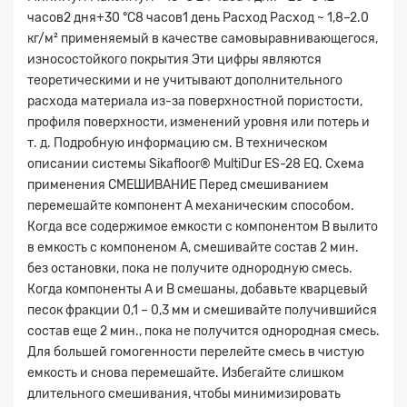
часов2 дня+30 °C8 часов1 день Расход Расход ~ 1,8–2.0
кг/м² применяемый в качестве самовыравнивающегося,
износостойкого покрытия Эти цифры являются
теоретическими и не учитывают дополнительного
Прикрепите
расхода материала из-за поверхностной пористости,
файл
профиля поверхности, изменений уровня или потерь и
т. д. Подробную информацию см. В техническом
описании системы Sikafloor® MultiDur ES-28 EQ. Схема
применения СМЕШИВАНИЕ Перед смешиванием
перемешайте компонент А механическим способом.
Когда все содержимое емкости с компонентом В вылито
в емкость с компоненом А, смешивайте состав 2 мин.
без остановки, пока не получите однородную смесь.
Когда компоненты А и В смешаны, добавьте кварцевый
песок фракции 0,1 – 0,3 мм и смешивайте получившийся
состав еще 2 мин., пока не получится однородная смесь.
Для большей гомогенности перелейте смесь в чистую
емкость и снова перемешайте. Избегайте слишком
длительного смешивания, чтобы минимизировать