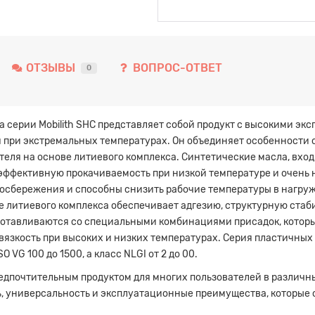
ОТЗЫВЫ
ВОПРОС-ОТВЕТ
0
ка серии Mobilith SHC представляет собой продукт с высокими 
при экстремальных температурах. Он объединяет особенности 
ля на основе литиевого комплекса. Синтетические масла, входя
ффективную прокачиваемость при низкой температуре и очень н
осбережения и способны снизить рабочие температуры в нагру
 литиевого комплекса обеспечивает адгезию, структурную стаб
отавливаются со специальными комбинациями присадок, которы
язкость при высоких и низких температурах. Серия пластичных с
 VG 100 до 1500, а класс NLGI от 2 до 00.
редпочтительным продуктом для многих пользователей в различны
ь, универсальность и эксплуатационные преимущества, которые 