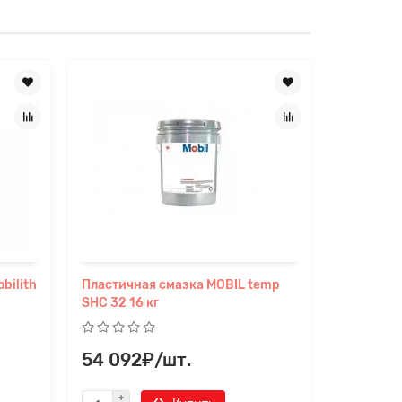
bilith
Пластичная смазка MOBIL temp
Смазка MO
SHC 32 16 кг
дисульфа
54 092₽/шт.
909₽/