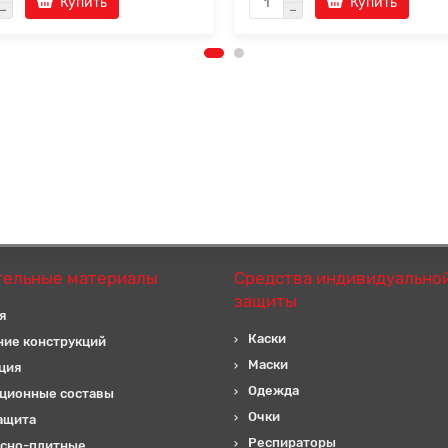
Купить
Купить
тельные материалы
Средства индивидуально
защиты
я
Каски
ние конструкций
Маски
ция
Одежда
ционные составы
Очки
ащита
Респираторы
сно-плитные