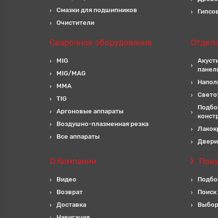
Смазки для подшипников
Гипсо
Очистители
Сварочное оборудование
Отдел
MIG
Акуст
панел
MIG/MAG
Напол
MMA
Свето
TIG
Подбо
Аргоновые аппараты
конст
Воздушно-плазменная резка
Лакок
Все аппараты
Двери
О Компании
Пок
Видео
Подбо
Возврат
Поиск
Доставка
Выбор
Навигация