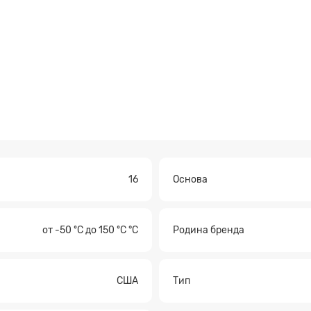
16
Основа
от -50 ºC до 150 ºC °С
Родина бренда
а на расчет
США
Тип