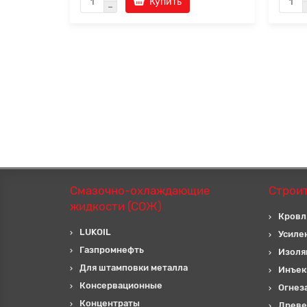
Купить
Смазочно-охлаждающие
Строи
жидкости (СОЖ)
Кровл
LUKOIL
Усиле
Газпромнефть
Изоля
Для штамповки металла
Инъек
Консервационные
Огнез
Концентраты
Древе