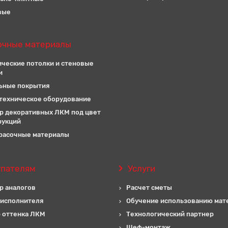
вые
очные материалы
ические потолки и стеновые
и
ьные покрытия
техническое оборудование
р декоративных ЛКМ под цвет
рукций
расочные материалы
упателям
Услуги
р аналогов
Расчет сметы
 исполнителя
Обучение использованию мат
 оттенка ЛКМ
Технологический партнер
Шеф-монтаж