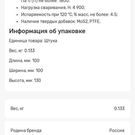
Па*с (П) не более: 1800;
Нагрузка сваривания, Н: 4 900;
Испаряемость при 120 °С, % масс, не более: 4.5;
Прикрепите
Наличие твердых добавок: MoS2, PTFE.
файл
Информация об упаковке
Единица товара: Штука
Вес, кг: 0.133
Длина, мм: 100
Ширина, мм: 100
Высота, мм: 130
Вес, кг
0.133
Родина бренда
Россия