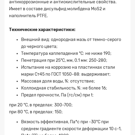
антикоррозионные и антиокислительные свойства.
Имеет в составе дисульфид молибдена МoS2 и
наполнитель PTFE.
Технические характеристики:
Внешний вид: однородная мазь от темно-серого
до черного цвета;
Температура каплепадения °С: не ниже 190;
Пенетрация при 25°С, мм, 0.1 мм: 250-280;
Испытание на коррозию на пластинках стали
марки Ст45 по ГОСТ 1050-88: выдерживает;
Массовая доля воды, %: отсутствие;
Коллоидная стабильность, %: не более 16;
Заявка на расчет
×
Предел прочности, Па (гс/см) при t:
при 20 °С, в пределах: 300-700;
при 80 °С, в пределах: 150;
Вязкость эффективная, Па*с при -30°С при
среднем градиенте скорости деформации 10 с-1,