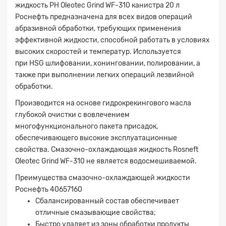
жидкость РН Oleotec Grind WF-310 канистра 20 л
Роснефть предназначена для всех видов операций
абразивной обработки, требующих применения
эффективной жидкости, способной работать в условиях
высоких скоростей и температур. Используется
при HSG шлифовании, хонинговании, полировании, а
также при выполнении легких операций лезвийной
обработки.
Производится на основе гидрокрекингового масла
глубокой очистки с вовлечением
многофункционального пакета присадок,
обеспечивающего высокие эксплуатационные
свойства. Смазочно-охлаждающая жидкость Rosneft
Oleotec Grind WF-310 не является водосмешиваемой.
Преимущества смазочно-охлаждающей жидкости
Роснефть 40657160
Сбалансированный состав обеспечивает
отличные смазывающие свойства;
Заявка на расчет
×
Быстро удаляет из зоны обработки продукты