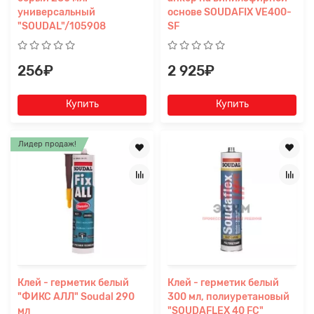
Прикрепите
универсальный
основе SOUDAFIX VE400-
файл
"SOUDAL"/105908
SF
256₽
2 925₽
Купить
Купить
Лидер продаж!
Клей - герметик белый
Клей - герметик белый
"ФИКС АЛЛ" Soudal 290
300 мл, полиуретановый
мл
"SOUDAFLEX 40 FС"