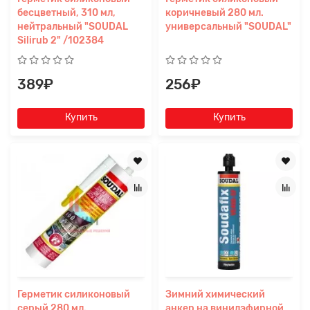
бесцветный, 310 мл,
коричневый 280 мл.
нейтральный "SOUDAL
универсальный "SOUDAL"
Silirub 2" /102384
389₽
256₽
Купить
Купить
Заявка на расчет
×
Герметик силиконовый
Зимний химический
серый 280 мл.
анкер на винилэфирной