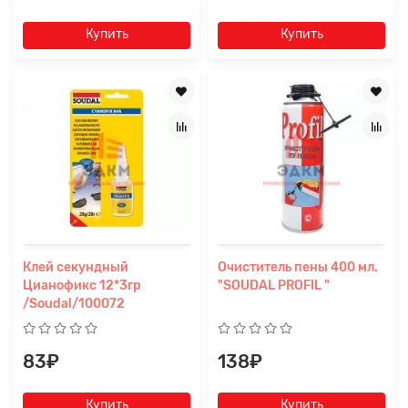
Купить
Купить
Клей секундный
Очиститель пены 400 мл.
Цианофикс 12*3гр
"SOUDAL PROFIL "
/Soudal/100072
83₽
138₽
Купить
Купить