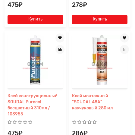
475₽
278₽
Купить
Купить
Клей конструкционный
Клей монтажный
SOUDAL Purocol
"SOUDAL 48А"
бесцветный 310мл /
каучуковый 280 мл
103955
475₽
286₽