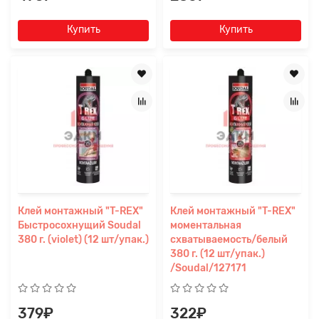
Купить
Купить
Клей монтажный "T-REX"
Клей монтажный "T-REX"
Быстросохнущий Soudal
моментальная
380 г. (violet) (12 шт/упак.)
схватываемость/белый
380 г. (12 шт/упак.)
/Soudal/127171
379₽
322₽