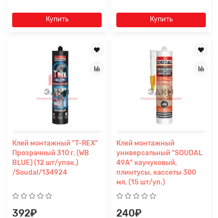
Купить
Купить
Клей монтажный "T-REX"
Клей монтажный
Прозрачный 310 г. (WB
универсальный "SOUDAL
BLUE) (12 шт/упак.)
49А" каучуковый,
/Soudal/134924
плинтусы, кассеты 300
мл, (15 шт/уп.)
392₽
240₽