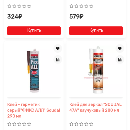
324₽
579₽
Купить
Купить
Клей - герметик
Клей для зеркал "SOUDAL
серый"ФИКС АЛЛ" Soudal
47А" каучуковый 280 мл
290 мл