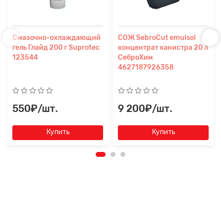
Смазочно-охлаждающий
СОЖ SebroСut emulsol
гель Глайд 200 г Suprotec
концентрат канистра 20 л
123544
СеброХим
4627187926358
550₽/шт.
9 200₽/шт.
Купить
Купить