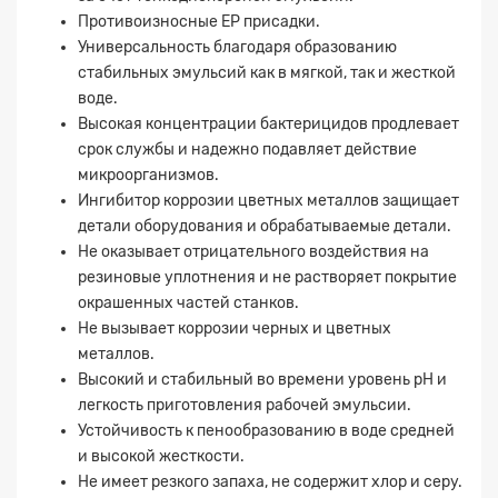
Противоизносные EP присадки.
Универсальность благодаря образованию
стабильных эмульсий как в мягкой, так и жесткой
воде.
Высокая концентрации бактерицидов продлевает
срок службы и надежно подавляет действие
микроорганизмов.
Заявка на расчет
×
Ингибитор коррозии цветных металлов защищает
детали оборудования и обрабатываемые детали.
Не оказывает отрицательного воздействия на
резиновые уплотнения и не растворяет покрытие
окрашенных частей станков.
Не вызывает коррозии черных и цветных
металлов.
Высокий и стабильный во времени уровень рН и
легкость приготовления рабочей эмульсии.
Устойчивость к пенообразованию в воде средней
Прикрепите
и высокой жесткости.
файл
Не имеет резкого запаха, не содержит хлор и серу.