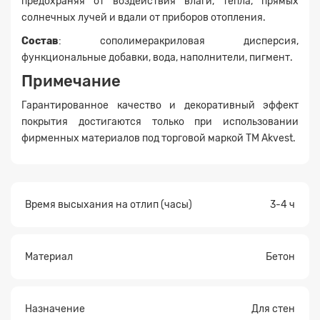
предохраняя от воздействия влаги, тепла, прямых
солнечных лучей и вдали от приборов отопления.
Состав
: сополимеракриловая дисперсия,
функциональные добавки, вода, наполнители, пигмент.
Заявка на расчет
×
Примечание
Гарантированное качество и декоративный эффект
покрытия достигаются только при использовании
фирменных материалов под торговой маркой TM Akvest.
Время высыхания на отлип (часы)
3-4 ч
Прикрепите
файл
Материал
Бетон
Назначение
Для стен