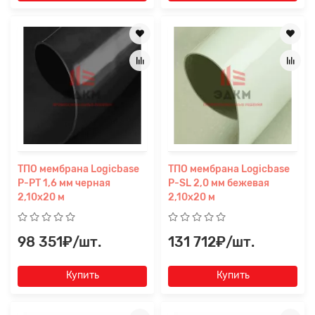
ТПО мембрана Logicbase
ТПО мембрана Logicbase
Заявка на расчет
×
P-PT 1,6 мм черная
P-SL 2,0 мм бежевая
2,10x20 м
2,10x20 м
98 351₽/шт.
131 712₽/шт.
Купить
Купить