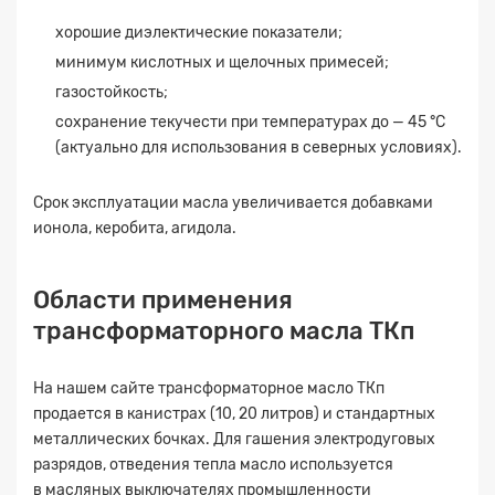
хорошие диэлектические показатели;
Заявка на расчет
×
минимум кислотных и щелочных примесей;
газостойкость;
сохранение текучести при температурах до — 45 °C
(актуально для использования в северных условиях).
Срок эксплуатации масла увеличивается добавками
ионола, керобита, агидола.
Области применения
Прикрепите
файл
трансформаторного масла ТКп
На нашем сайте трансформаторное масло ТКп
продается в канистрах (10, 20 литров) и стандартных
металлических бочках. Для гашения электродуговых
разрядов, отведения тепла масло используется
в масляных выключателях промышленности