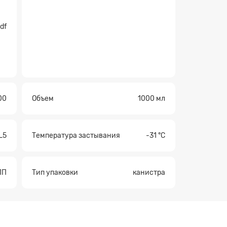
df
00
Объем
1000 мл
L5
Температура застывания
-31 °С
ПП
Тип упаковки
канистра