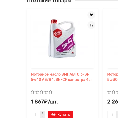
Похожие товары
Моторное масло ВМПАВТО 3-SN
Мото
5w40 A3/B4, SN/CF канистра 4 л
5w30 
1 867₽/шт.
2 2
Купить