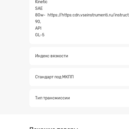
Kinetic
SAE
80w-
https://https:cdn.vseinstrumenti.ru/inst
90,
API
GL-5
Индекс вязкости
Стандарт под МКПП
Тип трансмиссии