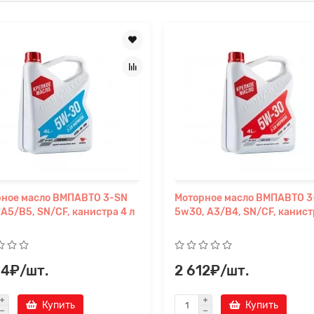
рное масло ВМПАВТО 3-SN
Моторное масло ВМПАВТО 3
A5/B5, SN/CF, канистра 4 л
5w30, A3/B4, SN/CF, канист
64₽/шт.
2 612₽/шт.
Купить
Купить