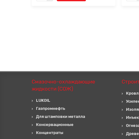
Смазочно-охлаждающие
Строи
жидкости (СОЖ)
Кровл
LUKOIL
Усиле
Газпромнефть
Изоля
Для штамповки металла
Инъек
Консервационные
Огнез
Концентраты
Древе