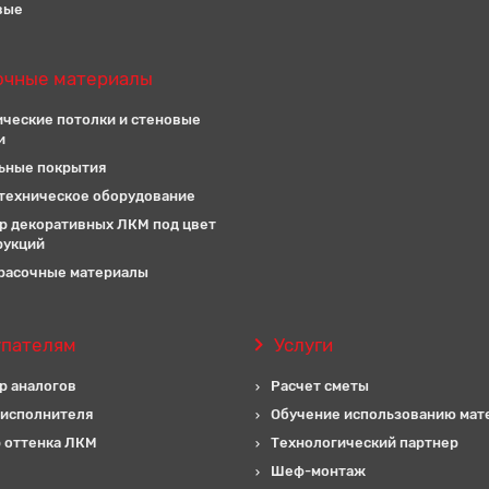
вые
очные материалы
ические потолки и стеновые
и
ьные покрытия
техническое оборудование
р декоративных ЛКМ под цвет
рукций
расочные материалы
упателям
Услуги
р аналогов
Расчет сметы
 исполнителя
Обучение использованию мат
 оттенка ЛКМ
Технологический партнер
Шеф-монтаж