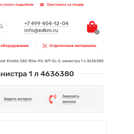
и узнать подробнее
Пригласить на тендер
+7 499 404-12-04
info@edkm.ru
0
 оборудование
Отделочные материалы
r Kinetic SAE 80w-90, API GL-5, канистра 1 л 4636380
анистра 1 л 4636380
Заказать
Задать вопрос
звонок