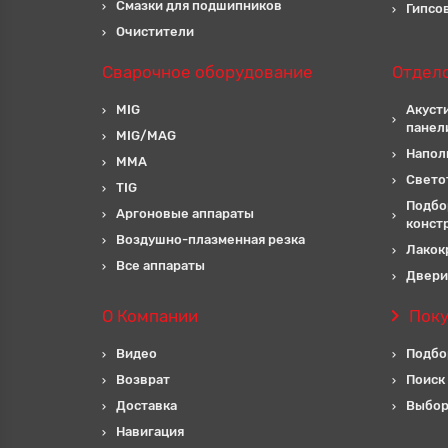
Смазки для подшипников
Гипсо
Очистители
Сварочное оборудование
Отдел
MIG
Акуст
панел
MIG/MAG
Напол
MMA
Свето
TIG
Подбо
Аргоновые аппараты
конст
Воздушно-плазменная резка
Лакок
Все аппараты
Двери
О Компании
Пок
Видео
Подбо
Возврат
Поиск
Доставка
Выбор
Навигация