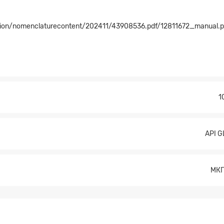
ruction/nomenclaturecontent/202411/43908536.pdf/12811672_manual.p
Прикрепите файл
1
API G
МК