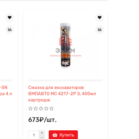
-SN
Смазка для экскаваторов
Моторное
ра 4 л
ВМПАВТО МС 4217-2Р Э, 400мл
5w30, С3,
картридж
673₽/шт.
2 361₽
Купить