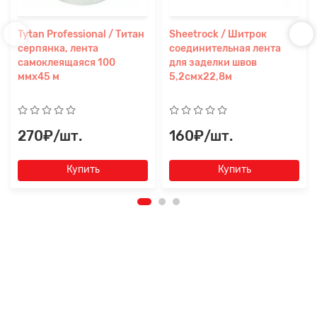
Tytan Professional / Титан
Sheetrock / Шитрок
серпянка, лента
cоединительная лента
самоклеящаяся 100
для заделки швов
ммх45 м
5,2смх22,8м
270₽/шт.
160₽/шт.
Купить
Купить