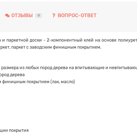
ОТЗЫВЫ
ВОПРОС-ОТВЕТ
0
та и паркетной доски - 2-компонентный клей на основе полиурет
аркет, паркет с заводским финишным покрытием.
о размера из любых пород дерева на впитывающие и невпитыва
ород дерева
м финишным покрытием (лак, масло)
ации покрытия