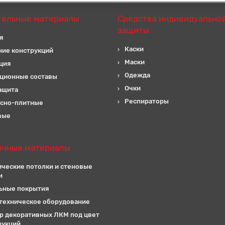
тельные материалы
Средства индивидуально
защиты
я
Каски
ние конструкций
Маски
ция
Одежда
ционные составы
Очки
ащита
Респираторы
сно-плитные
вые
очные материалы
ические потолки и стеновые
и
ьные покрытия
техническое оборудование
р декоративных ЛКМ под цвет
рукций