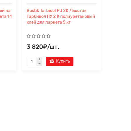
лей на
Bostik Tarbicol PU 2K / Бостик
Sika Sika
ета 14
Тарбикол ПУ 2 К полиуретановый
Сикабонд
клей для паркета 5 кг
полиурет
паркета 0
3 820₽/шт.
1 380₽
Купить