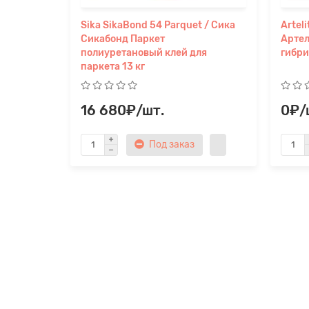
Sika SikaBond 54 Parquet / Сика
Artel
Сикабонд Паркет
Артел
полиуретановый клей для
гибри
паркета 13 кг
16 680₽/шт.
0₽/
Под заказ