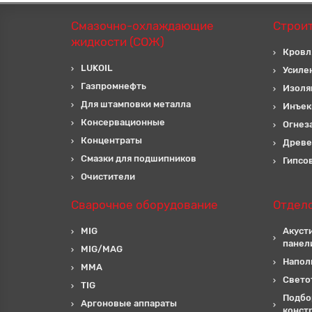
Смазочно-охлаждающие
Строи
жидкости (СОЖ)
Кровл
LUKOIL
Усиле
Газпромнефть
Изоля
Для штамповки металла
Инъек
Консервационные
Огнез
Концентраты
Древе
Смазки для подшипников
Гипсо
Очистители
Сварочное оборудование
Отдел
MIG
Акуст
панел
MIG/MAG
Напол
MMA
Свето
TIG
Подбо
Аргоновые аппараты
конст