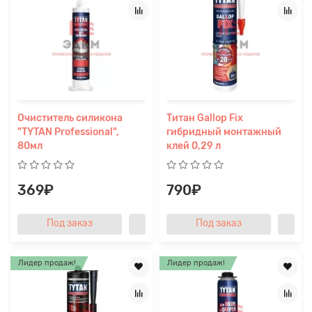
Заявка на расчет
×
Очиститель силикона
Титан Gallop Fix
"TYTAN Professional",
гибридный монтажный
80мл
клей 0,29 л
369₽
790₽
Под заказ
Под заказ
Прикрепите
Лидер продаж!
Лидер продаж!
файл