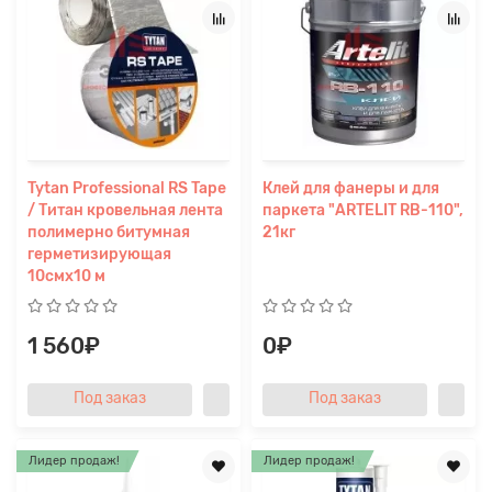
Tytan Professional RS Tape
Клей для фанеры и для
/ Титан кровельная лента
паркета "ARTELIT RB-110",
полимерно битумная
21кг
герметизирующая
10смх10 м
1 560₽
0₽
Под заказ
Под заказ
Лидер продаж!
Лидер продаж!