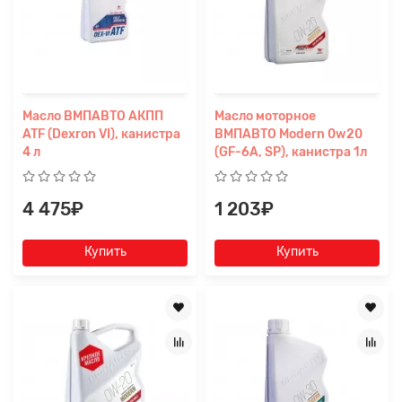
Масло ВМПАВТО АКПП
Масло моторное
ATF (Dexron VI), канистра
ВМПАВТО Modern 0w20
4 л
(GF-6A, SP), канистра 1л
4 475₽
1 203₽
Купить
Купить