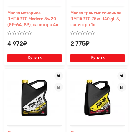
Масло моторное
Масло трансмиссионное
ВМПАВТО Modern 5w20
ВМПАВТО 75w-140 gl-5,
(GF-6A, SP), канистра 4л
канистра 1л
4 972₽
2 775₽
Купить
Купить