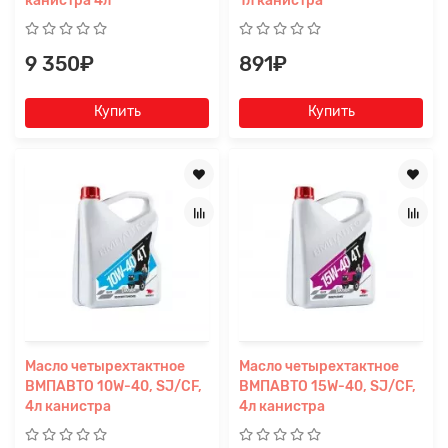
канистра 4л
1л канистра
9 350₽
891₽
Купить
Купить
Масло четырехтактное
Масло четырехтактное
ВМПАВТО 10W-40, SJ/CF,
ВМПАВТО 15W-40, SJ/CF,
4л канистра
4л канистра