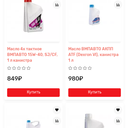
Масло 4х тактное
Масло ВМПАВТО АКПП
ВМПАВТО 15W-40, SJ/CF,
ATF (Dexron VI), канистра
1 л канистра
1 л
849₽
980₽
Купить
Купить