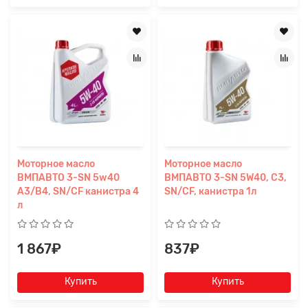
Моторное масло
Моторное масло
ВМПАВТО 3-SN 5w40
ВМПАВТО 3-SN 5W40, С3,
A3/B4, SN/CF канистра 4
SN/CF, канистра 1л
л
1 867₽
837₽
Купить
Купить