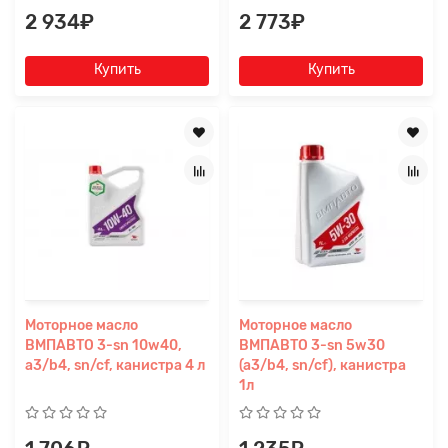
2 934₽
2 773₽
Купить
Купить
Заявка на расчет
×
Моторное масло
Моторное масло
ВМПАВТО 3-sn 10w40,
ВМПАВТО 3-sn 5w30
a3/b4, sn/cf, канистра 4 л
(a3/b4, sn/cf), канистра
1л
Прикрепите
файл