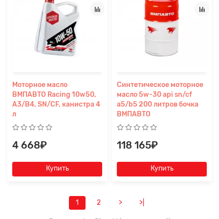
Моторное масло
Синтетическое моторное
ВМПАВТО Racing 10w50,
масло 5w-30 api sn/cf
A3/B4, SN/CF, канистра 4
a5/b5 200 литров бочка
л
ВМПАВТО
4 668₽
118 165₽
Купить
Купить
1
2
>
>|