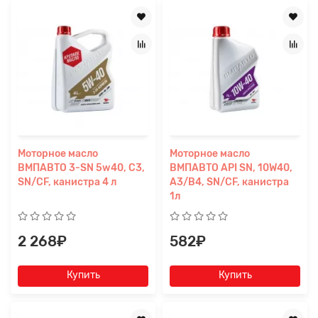
Моторное масло
Моторное масло
ВМПАВТО 3-SN 5w40, С3,
ВМПАВТО API SN, 10W40,
SN/CF, канистра 4 л
A3/B4, SN/CF, канистра
1л
2 268₽
582₽
Купить
Купить