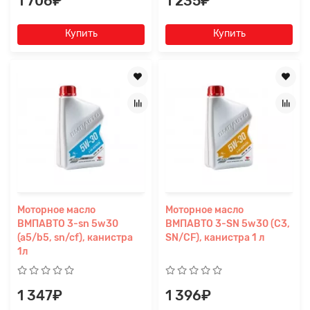
1 706₽
1 235₽
Купить
Купить
Моторное масло
Моторное масло
ВМПАВТО 3-sn 5w30
ВМПАВТО 3-SN 5w30 (C3,
(a5/b5, sn/cf), канистра
SN/CF), канистра 1 л
1л
1 347₽
1 396₽