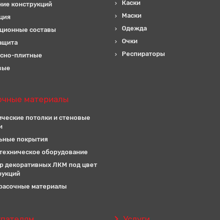
Каски
ние конструкций
Маски
ция
Одежда
ционные составы
Очки
ащита
Респираторы
сно-плитные
вые
очные материалы
ические потолки и стеновые
и
ьные покрытия
техническое оборудование
р декоративных ЛКМ под цвет
рукций
расочные материалы
упателям
Услуги