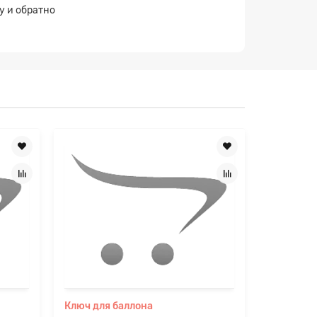
у и обратно
×
Ключ для баллона
Комплект