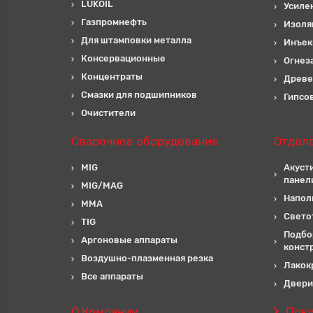
LUKOIL
Усиле
Газпромнефть
Изоля
Для штамповки металла
Инъек
Консервационные
Огнез
Концентраты
Древе
Смазки для подшипников
Гипсо
Очистители
Сварочное оборудование
Отдел
MIG
Акуст
панел
MIG/MAG
Напол
MMA
Свето
TIG
Подбо
Аргоновые аппараты
конст
Воздушно-плазменная резка
Лакок
Все аппараты
Двери
О Компании
Пок