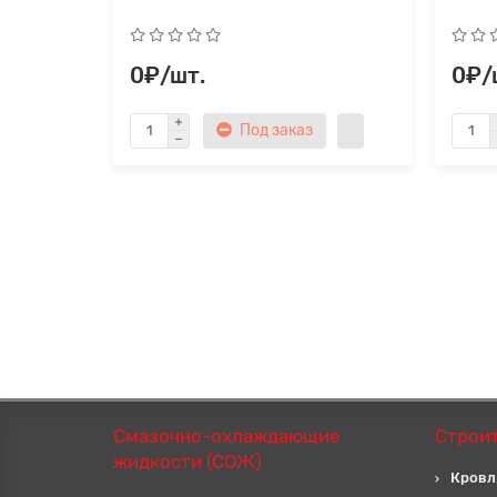
0₽/шт.
0₽/
Под заказ
Смазочно-охлаждающие
Строи
жидкости (СОЖ)
Кровл