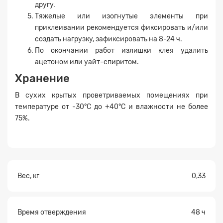
Заявка на расчет
×
другу.
Тяжелые или изогнутые элементы при
приклеивании рекомендуется фиксировать и/или
создать нагрузку, зафиксировать на 8-24 ч.
По окончании работ излишки клея удалить
ацетоном или уайт-спиритом.
Хранение
В сухих крытых проветриваемых помещениях при
температуре от -30°С до +40°С и влажности не более
Прикрепите
75%.
файл
Вес, кг
0,33
Время отверждения
48 ч