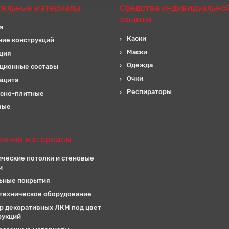
тельные материалы
Средства индивидуально
защиты
я
Каски
ние конструкций
Маски
ция
Одежда
ционные составы
Очки
ащита
Респираторы
сно-плитные
вые
очные материалы
ические потолки и стеновые
и
ьные покрытия
техническое оборудование
р декоративных ЛКМ под цвет
рукций