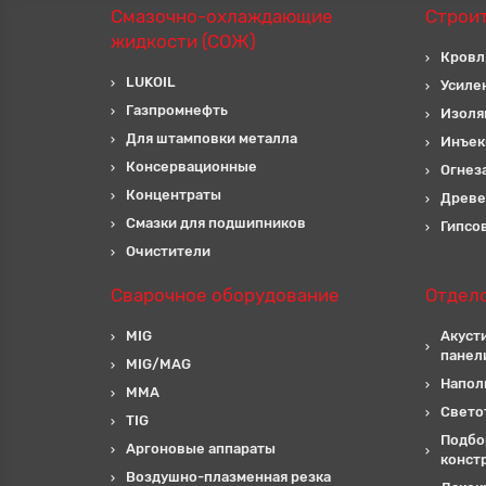
Смазочно-охлаждающие
Строи
жидкости (СОЖ)
Кровл
LUKOIL
Усиле
Газпромнефть
Изоля
Для штамповки металла
Инъек
Консервационные
Огнез
Концентраты
Древе
Смазки для подшипников
Гипсо
Очистители
Сварочное оборудование
Отдел
MIG
Акуст
панел
MIG/MAG
Напол
MMA
Свето
TIG
Подбо
Аргоновые аппараты
конст
Воздушно-плазменная резка