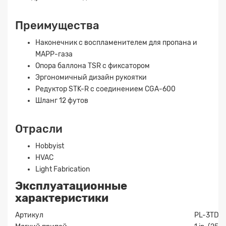
Преимущества
Наконечник с воспламенителем для пропана и
MAPP-газа
Опора баллона TSR с фиксатором
Эргономичный дизайн рукоятки
Заявка на расчет
×
Редуктор STK-R с соединением CGA-600
Шланг 12 футов
Отрасли
Hobbyist
HVAC
Light Fabrication
Эксплуатационные
Прикрепите
характеристики
файл
Артикул
PL-3TDL