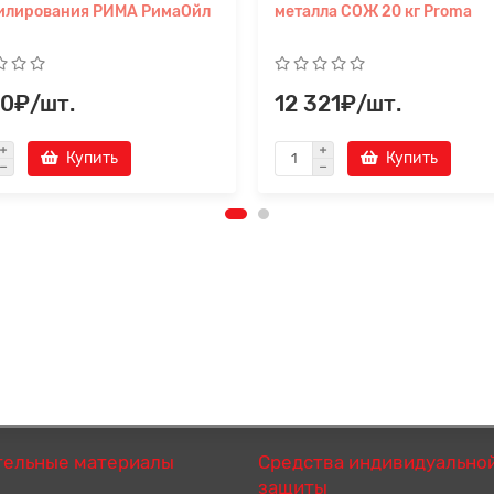
илирования РИМА РимаОйл
металла СОЖ 20 кг Proma
60₽/шт.
12 321₽/шт.
Купить
Купить
тельные материалы
Средства индивидуально
защиты