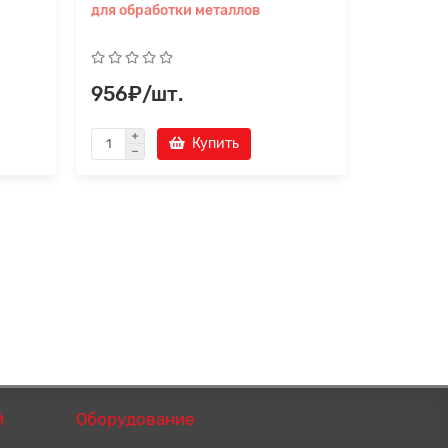
для обработки металлов
14
956₽/шт.
2 760₽
Купить
й
Оборудование