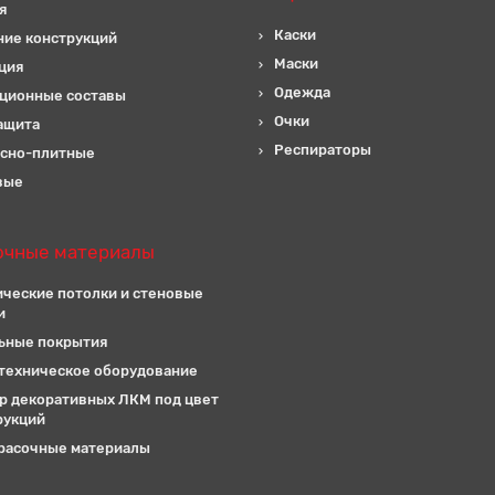
я
Каски
ние конструкций
Маски
ция
Одежда
ционные составы
Очки
ащита
Респираторы
сно-плитные
вые
очные материалы
ические потолки и стеновые
и
ьные покрытия
техническое оборудование
р декоративных ЛКМ под цвет
рукций
расочные материалы