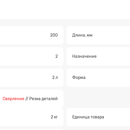
200
Длина, мм
2
Назначение
Прикрепите файл
2 л
Форма
Сверление
// Резка деталей
2 кг
Единица товара