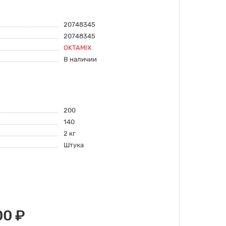
20748345
20748345
OKTAMIX
В наличии
200
140
2 кг
Штука
00 ₽