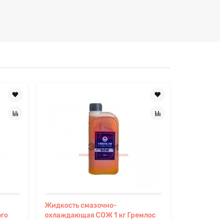
Жидкость смазочно-
Смазочн
ого
охлаждающая СОЖ 1 кг Гремлос
жидкость