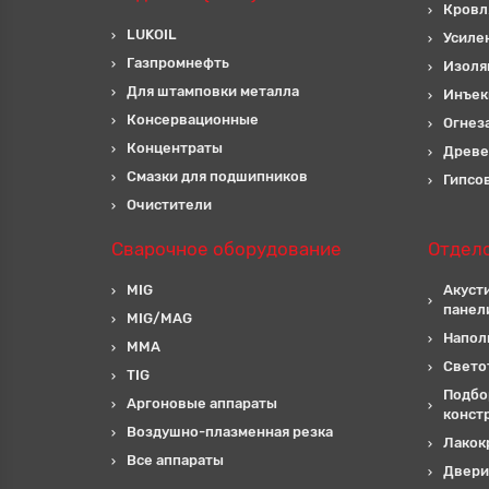
Кровл
LUKOIL
Усиле
Газпромнефть
Изоля
Для штамповки металла
Инъек
Консервационные
Огнез
Концентраты
Древе
Смазки для подшипников
Гипсо
Очистители
Сварочное оборудование
Отдел
MIG
Акуст
панел
MIG/MAG
Напол
MMA
Свето
TIG
Подбо
Аргоновые аппараты
конст
Воздушно-плазменная резка
Лакок
Все аппараты
Двери