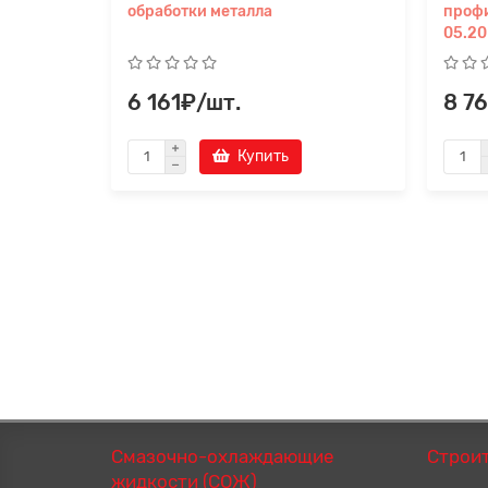
обработки металла
проф
05.20
6 161₽/шт.
8 7
Купить
Смазочно-охлаждающие
Строи
жидкости (СОЖ)