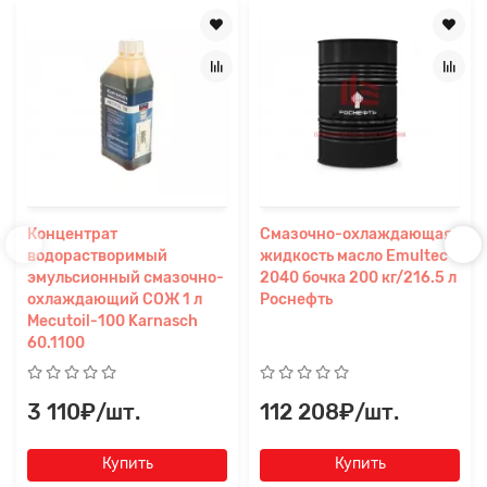
Концентрат
Смазочно-охлаждающая
водорастворимый
жидкость масло Emultec
эмульсионный смазочно-
2040 бочка 200 кг/216.5 л
охлаждающий СОЖ 1 л
Роснефть
Mecutoil-100 Karnasch
60.1100
3 110₽/шт.
112 208₽/шт.
Купить
Купить