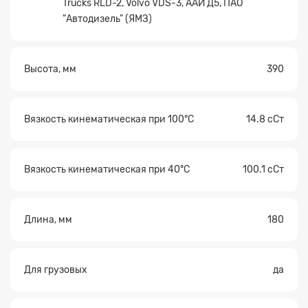
Trucks RLD-2, Volvo VDS-3, ААИ Д5, ПАО
файл
"Автодизель" (ЯМЗ)
Высота, мм
390
Вязкость кинематическая при 100°С
14.8 сСт
Вязкость кинематическая при 40°С
100.1 сСт
Длина, мм
180
Для грузовых
да