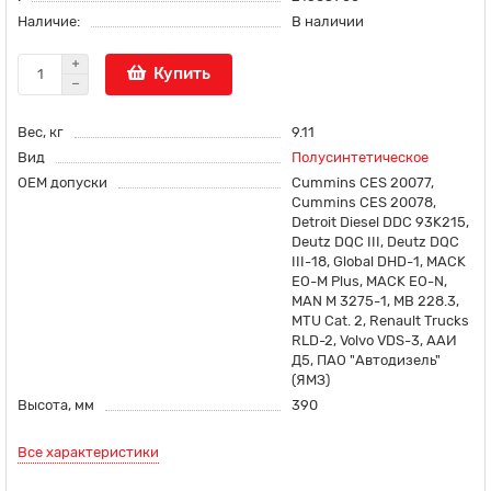
Наличие:
В наличии
Купить
Вес, кг
9.11
Вид
Полусинтетическое
OEM допуски
Cummins CES 20077,
Cummins CES 20078,
Detroit Diesel DDC 93K215,
Deutz DQC III, Deutz DQC
III-18, Global DHD-1, MACK
EO-M Plus, MACK EO-N,
MAN M 3275-1, MB 228.3,
MTU Cat. 2, Renault Trucks
RLD-2, Volvo VDS-3, ААИ
Д5, ПАО "Автодизель"
(ЯМЗ)
Высота, мм
390
Все характеристики