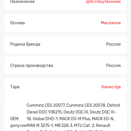
Назначение
Для спецтехники
Основа
Масляная
Родина бренда
Россия
Заявка на расчет
×
Страна производства
Россия
Тара
Канистра
Cummins CES 20077, Cummins CES 20078, Detroit
Diesel DDC 93K215, Deutz DQC III, Deutz DQC III-
OEM
18, Global DHD-1, MACK EO-M Plus, MACK EO-N,
допуски
MAN M 3275-1, MB 228.3, MTU Cat. 2, Renault
Прикрепите