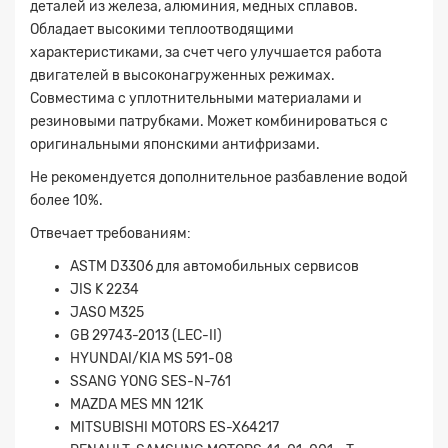
деталей из железа, алюминия, медных сплавов.
Обладает высокими теплоотводящими
характеристиками, за счет чего улучшается работа
двигателей в высоконагруженных режимах.
Совместима с уплотнительными материалами и
резиновыми патрубками. Может комбинироваться с
оригинальными японскими антифризами.
Не рекомендуется дополнительное разбавление водой
более 10%.
Отвечает требованиям:
ASTM D3306 для автомобильных сервисов
JIS K 2234
JASO M325
GB 29743-2013 (LEC-II)
Заявка на расчет
×
HYUNDAI/KIA MS 591-08
SSANG YONG SES-N-761
MAZDA MES MN 121K
MITSUBISHI MOTORS ES-X64217