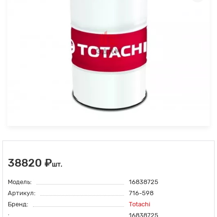
38820 ₽
шт.
Модель:
16838725
Артикул:
716-598
Бренд:
Totachi
:
16838725