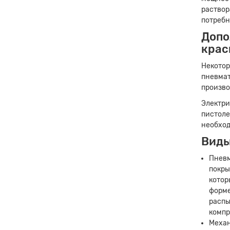
раствор
потребн
Допо
крас
Некотор
пневмат
Заявк
произво
Электри
пистоле
необход
Виды
Пневм
покры
котор
форме
распы
компр
Механ