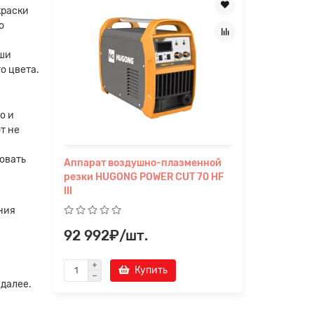
краски
о
аши
о цвета.
о и
т не
овать
новит
Аппарат воздушно-плазменной
Гипсовол
резки HUGONG POWER CUT 70 HF
суперлис
III
10х2500х
ния
92 992₽/шт.
871₽/ш
Купить
 далее.