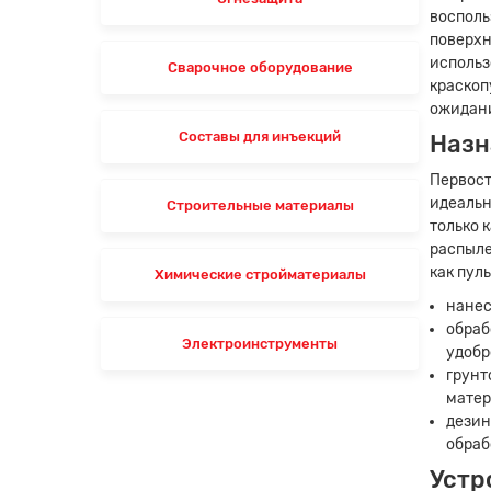
восполь
поверхн
использ
Сварочное оборудование
краскоп
ожидани
Составы для инъекций
Назн
Первост
идеальн
Строительные материалы
только 
распыле
как пул
Химические стройматериалы
нанес
обраб
Электроинструменты
удобр
грунт
матер
дезин
обраб
Устр