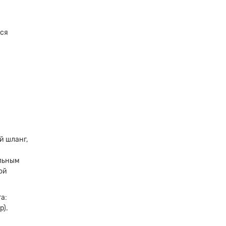
тся
и
й шланг,
альным
ой
а:
р).