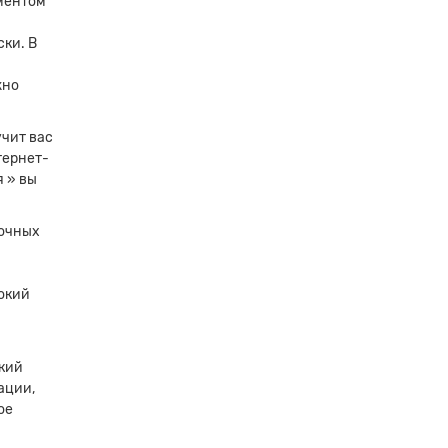
ументом
ски. В
жно
учит вас
тернет-
 » вы
сочных
рокий
кий
ации,
ое