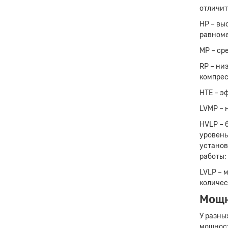
отличит
НР – вы
равноме
МР – ср
RP – ни
компрес
HTE – э
LVMP – 
HVLP – 
уровень
установ
работы;
LVLP – 
количес
Мощн
У разны
мощност