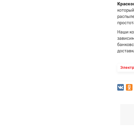
Краскоп
который
распыле
простот
Наши ко
зависим
банковс
доставк
Элект