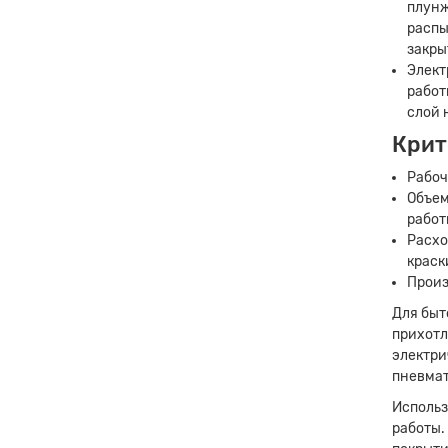
плунж
распы
закры
Элект
работ
слой 
Крит
Рабоч
Объем
работ
Расхо
краск
Произ
Для быт
прихотл
электри
пневмат
Использ
работы.