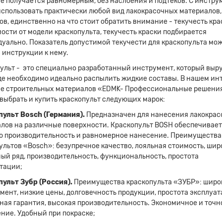
е получается равномерным, без наслоения и подтеков. С инстр
спользовать практически любой вид лакокрасочных материалов,
ов, единственно на что стоит обратить внимание - текучесть кра
ости от модели краскопульта, текучесть краски подбирается
уально. Показатель допустимой текучести для краскопульта мо
в инструкции к нему.
ульт - это специально разработанный инструмент, который выр
где необходимо идеально распылить жидкие составы. В нашем ин
е строительных материалов «EDMK- Профессиональные решения
выбрать и купить краскопульт следующих марок:
ульт Bosch (Германия).
Предназначен для нанесения лакокра
лов на различные поверхности. Краскопульт BOSH обеспечивает
 производительность и равномерное нанесение. Преимущества
ультов «Bosch»: безупречное качество, лояльная стоимость, ши
ый ряд, производительность, функциональность, простота
тации;
ульт Зубр (Россия).
Преимущества краскопульта «ЗУБР»: широ
мент, низкие цены, долговечность продукции, простота эксплуат
ная гарантия, высокая производительность. Экономичное и точн
ние. Удобный при покраске;