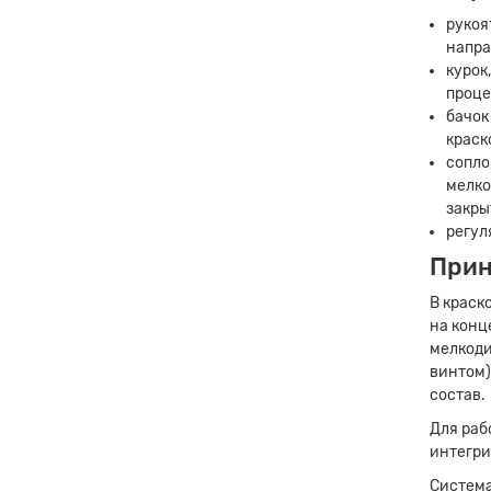
рукоя
напра
курок
проце
бачок
краск
сопло
мелко
закры
регул
Прин
В краск
на конц
мелкоди
винтом)
состав.
Для раб
интегри
Система