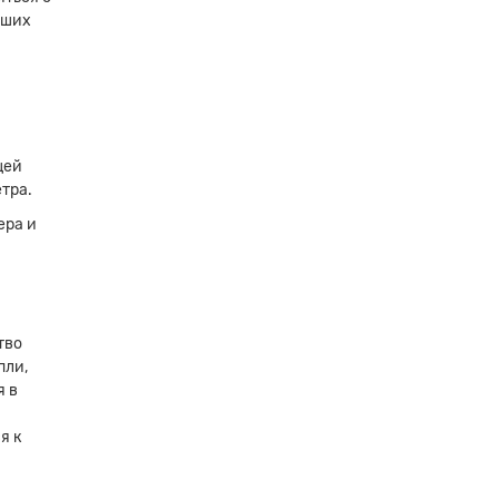
аших
щей
×
тра.
ера и
тво
пли,
я в
я к