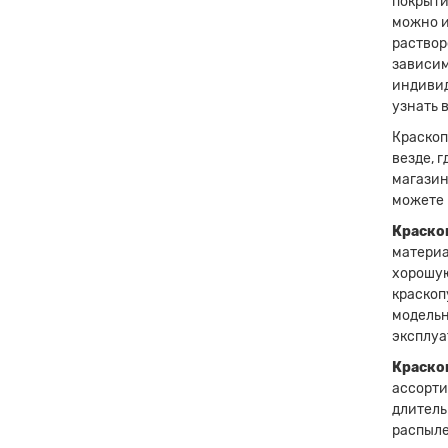
покрыти
можно и
раствор
зависим
индивид
узнать 
Краскоп
везде, 
магазин
можете 
Краскоп
материа
хорошую
краскоп
модельн
эксплуа
Краскоп
ассорти
длитель
распыле