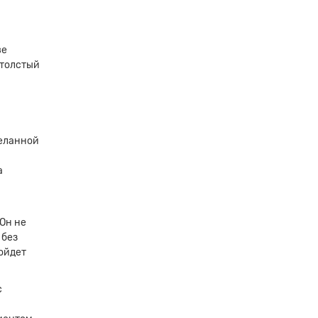
ве
 толстый
деланной
а
Он не
 без
ойдет
с