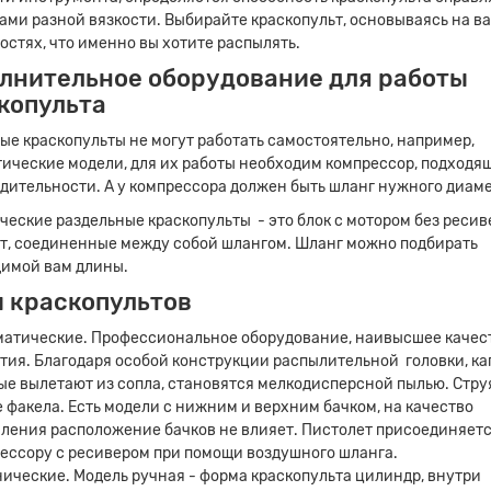
ами разной вязкости. Выбирайте краскопульт, основываясь на в
остях, что именно вы хотите распылять.
лнительное оборудование для работы
копульта
ые краскопульты не могут работать самостоятельно, например,
ические модели, для их работы необходим компрессор, подходя
а на расчет
дительности. А у компрессора должен быть шланг нужного диаме
ческие раздельные краскопульты - это блок с мотором без ресив
т, соединенные между собой шлангом. Шланг можно подбирать
имой вам длины.
 краскопультов
атические. Профессиональное оборудование, наивысшее качес
тия. Благодаря особой конструкции распылительной головки, ка
ые вылетают из сопла, становятся мелкодисперсной пылью. Стру
 факела. Есть модели с нижним и верхним бачком, на качество
Прикрепите файл
ления расположение бачков не влияет. Пистолет присоединяетс
ессору с ресивером при помощи воздушного шланга.
ические. Модель ручная - форма краскопульта цилиндр, внутри