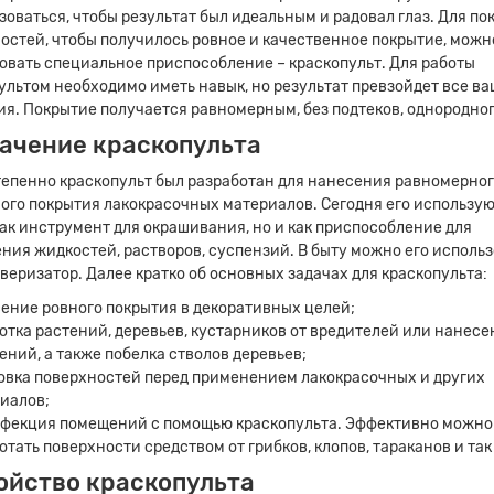
зоваться, чтобы результат был идеальным и радовал глаз. Для по
остей, чтобы получилось ровное и качественное покрытие, можн
овать специальное приспособление – краскопульт. Для работы
ультом необходимо иметь навык, но результат превзойдет все в
я. Покрытие получается равномерным, без подтеков, однородног
ачение краскопульта
епенно краскопульт был разработан для нанесения равномерног
ого покрытия лакокрасочных материалов. Сегодня его использую
как инструмент для окрашивания, но и как приспособление для
ния жидкостей, растворов, суспензий. В быту можно его использ
Силикатная штукатурка Ос
ьверизатор. Далее кратко об основных задачах для краскопульта:
Экстервэлл, шуба 2 мм,
супербелая база, 25 кг
ение ровного покрытия в декоративных целей;
отка растений, деревьев, кустарников от вредителей или нанесе
ений, а также побелка стволов деревьев;
6 271₽/шт.
овка поверхностей перед применением лакокрасочных и других
иалов;
фекция помещений с помощью краскопульта. Эффективно можно
Купить
отать поверхности средством от грибков, клопов, тараканов и так
ойство краскопульта