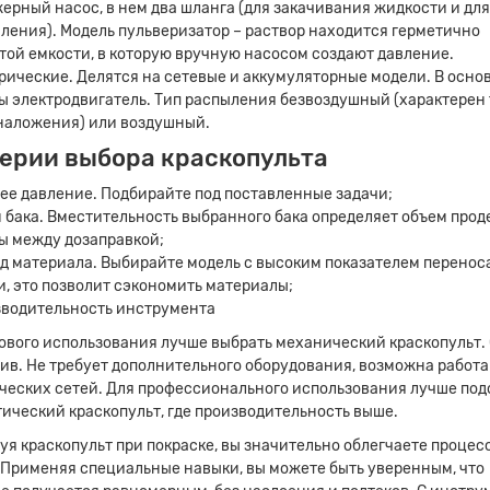
ерный насос, в нем два шланга (для закачивания жидкости и для
ления). Модель пульверизатор – раствор находится герметично
той емкости, в которую вручную насосом создают давление.
рические. Делятся на сетевые и аккумуляторные модели. В осно
ы электродвигатель. Тип распыления безвоздушный (характерен
наложения) или воздушный.
ерии выбора краскопульта
ее давление. Подбирайте под поставленные задачи;
 бака. Вместительность выбранного бака определяет объем про
ы между дозаправкой;
д материала. Выбирайте модель с высоким показателем перенос
и, это позволит сэкономить материалы;
водительность инструмента
ового использования лучше выбрать механический краскопульт. 
ив. Не требует дополнительного оборудования, возможна работа
ческих сетей. Для профессионального использования лучше под
ический краскопульт, где производительность выше.
уя краскопульт при покраске, вы значительно облегчаете процес
 Применяя специальные навыки, вы можете быть уверенным, что