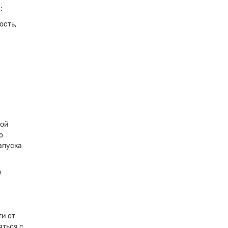
:
ость,
шой
о
апуска
е
ти от
яться с