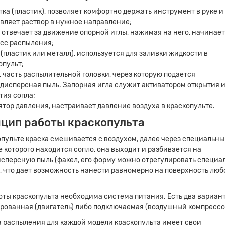
тка (пластик), позволяет комфортно держать инструмент в руке и
вляет раствор в нужное направление;
, отвечает за движение опорной иглы, нажимая на него, начинае
сс распыления;
 (пластик или металл), используется для заливки жидкости в
опульт;
, часть распылительной головки, через которую подается
дисперсная пыль. Запорная игла служит активатором открытия 
тия сопла;
ятор давления, настраивает давление воздуха в краскопульте.
цип работы краскопульта
опульте краска смешивается с воздухом, далее через специальны
е которого находится сопло, она выходит и разбивается на
сперсную пыль (факел, его форму можно отрегулировать специ
, что дает возможность нанести равномерно на поверхность люб
оты краскопульта необходима система питания. Есть два вариант
рованная (двигатель) либо подключаемая (воздушный компрессо
 распыления для каждой модели краскопульта имеет свои