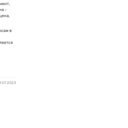
мент,
ия -
цена,
осам в
ляется
9.07.2023