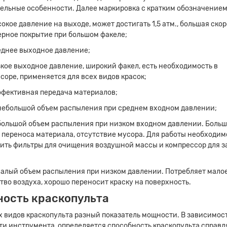
ельные особенности. Далее маркировка с кратким обозначением
сокое давление на выходе, может достигать 1,5 атм., большая скор
рное покрытие при большом факеле;
еднее выходное давление;
зкое выходное давление, широкий факел, есть необходимость в
соре, применяется для всех видов красок;
ффективная передача материалов;
небольшой объем распыления при среднем входном давлении;
большой объем распыления при низком входном давлении. Боль
 переноса материала, отсутствие мусора. Для работы необходим
ить фильтры для очищения воздушной массы и компрессор для з
малый объем распыления при низком давлении. Потребляет мало
тво воздуха, хорошо переносит краску на поверхность.
ость краскопульта
х видов краскопульта разный показатель мощности. В зависимос
и инструмента, определяется способность краскопульта справл