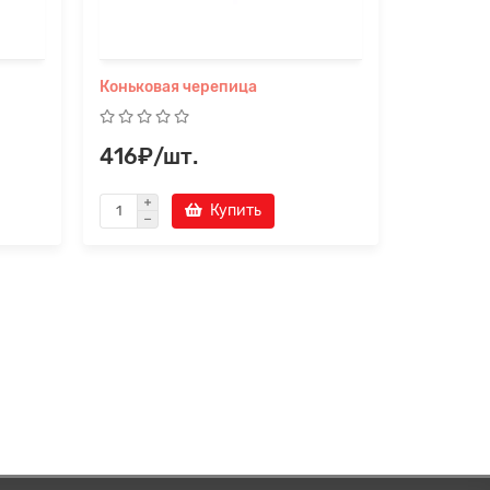
Коньковая черепица
Рядная в
416₽/шт.
92₽/ш
Купить