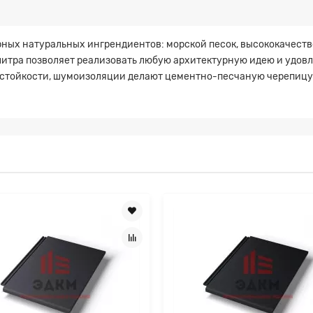
орных натуральных ингрендиентов: морской песок, высококачест
итра позволяет реализовать любую архитектурную идею и удовл
стойкости, шумоизоляции делают цементно-песчаную черепицу к
а на расчет