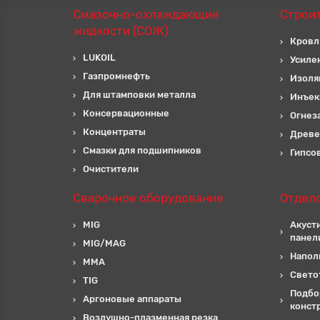
Смазочно-охлаждающие
Строи
жидкости (СОЖ)
Кровл
LUKOIL
Усиле
Газпромнефть
Изоля
Для штамповки металла
Инъек
Консервационные
Огнез
Концентраты
Древе
Смазки для подшипников
Гипсо
Очистители
Сварочное оборудование
Отдел
MIG
Акуст
панел
MIG/MAG
Напол
MMA
Свето
TIG
Подбо
Аргоновые аппараты
конст
Воздушно-плазменная резка