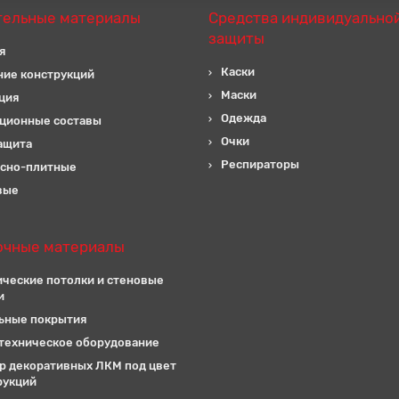
тельные материалы
Средства индивидуально
защиты
я
Каски
ние конструкций
Маски
ция
Одежда
ционные составы
Очки
ащита
Респираторы
сно-плитные
вые
очные материалы
ические потолки и стеновые
и
ьные покрытия
техническое оборудование
р декоративных ЛКМ под цвет
рукций