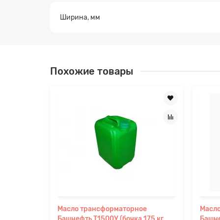
Ширина, мм
Похожие товары
Масло трансформаторное
Масл
Башнефть Т1500У (бочка 175 кг,
Башне