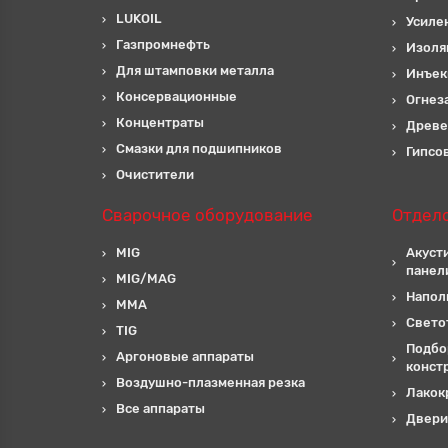
LUKOIL
Усиле
Газпромнефть
Изоля
Для штамповки металла
Инъек
Консервационные
Огнез
Концентраты
Древе
Смазки для подшипников
Гипсо
Очистители
Сварочное оборудование
Отдел
MIG
Акуст
панел
MIG/MAG
Напол
MMA
Свето
TIG
Подбо
Аргоновые аппараты
конст
Воздушно-плазменная резка
Лакок
Все аппараты
Двери