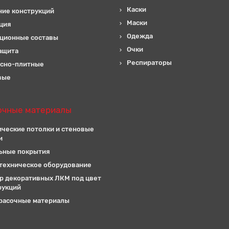
Каски
ние конструкций
Маски
ция
Одежда
ционные составы
Очки
ащита
Респираторы
сно-плитные
вые
очные материалы
ические потолки и стеновые
и
ьные покрытия
техническое оборудование
р декоративных ЛКМ под цвет
рукций
расочные материалы