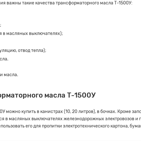
ия важны такие качества трансформаторного масла Т-1500У:
;
оя в масляных выключателях);
ляцию, отвод тепла);
сла.
и масла.
рматорного масла Т-1500У
У можно купить в канистрах (10, 20 литров), в бочках. Кроме 
ется в масляных выключателях железнодорожных электровозов и
пользовать его для пропитки электротехнического картона, бума
а на расчет