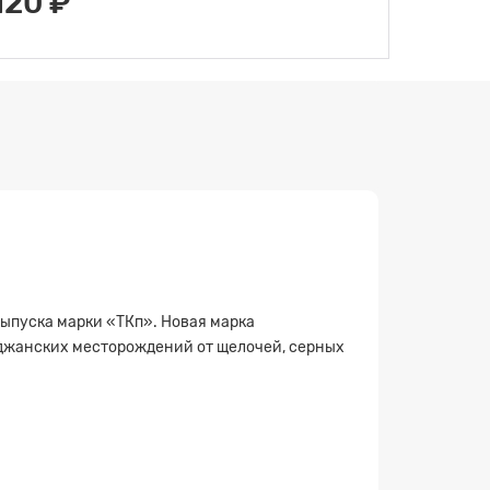
120 ₽
ыпуска марки «ТКп». Новая марка
джанских месторождений от щелочей, серных