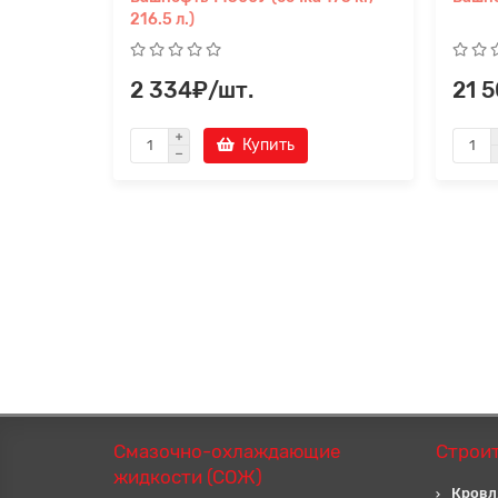
216.5 л.)
2 334₽/шт.
21 
Купить
Смазочно-охлаждающие
Строи
жидкости (СОЖ)
Кровл