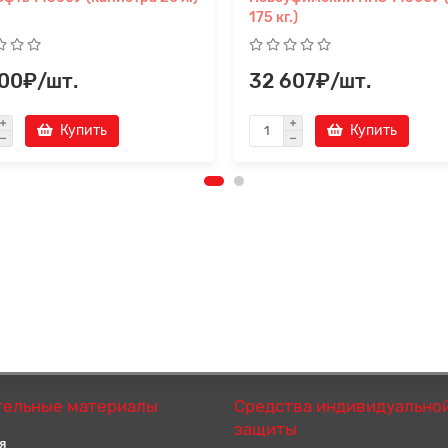
175 кг.)
500₽/шт.
32 607₽/шт.
Купить
Купить
тельные материалы
Средства индивидуально
защиты
я