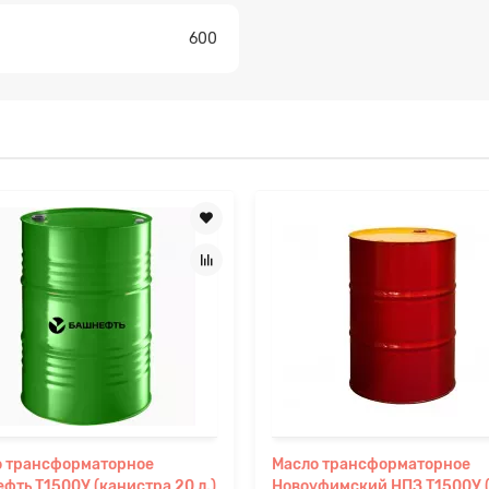
600
о трансформаторное
Масло трансформаторное
фть Т1500У (канистра 20 л.)
Новоуфимский НПЗ Т1500У 