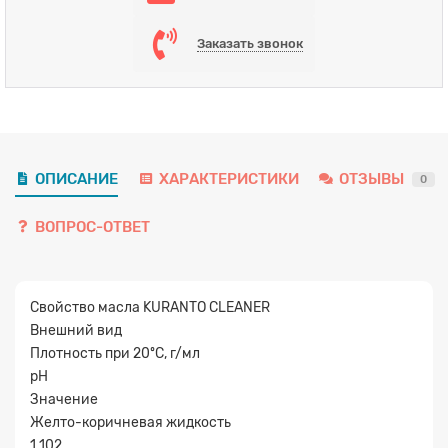
Заказать звонок
ОПИСАНИЕ
ХАРАКТЕРИСТИКИ
ОТЗЫВЫ
0
Заявка на расчет
×
ВОПРОС-ОТВЕТ
Свойство масла KURANTO CLEANER
Внешний вид
Плотность при 20ºC, г/мл
pH
Значение
Желто-коричневая жидкость
Прикрепите
1.102