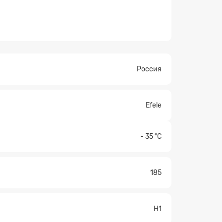
×
Россия
Efele
- 35 °С
185
H1