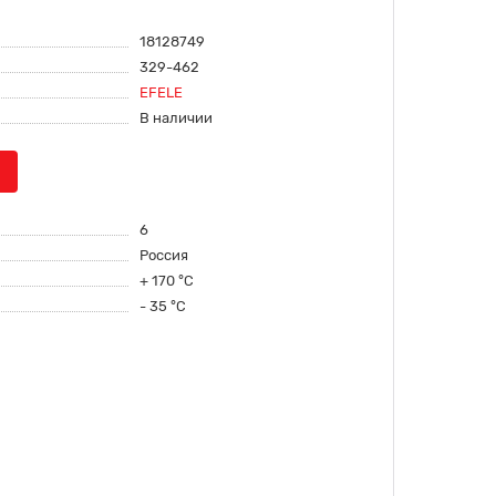
18128749
329-462
EFELE
В наличии
6
Россия
+ 170 °С
- 35 °С