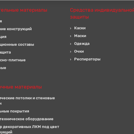
тельные материалы
Средства индивидуально
защиты
я
Каски
ние конструкций
Маски
ция
Одежда
ционные составы
Очки
ащита
Респираторы
сно-плитные
вые
очные материалы
ические потолки и стеновые
и
ьные покрытия
техническое оборудование
р декоративных ЛКМ под цвет
рукций