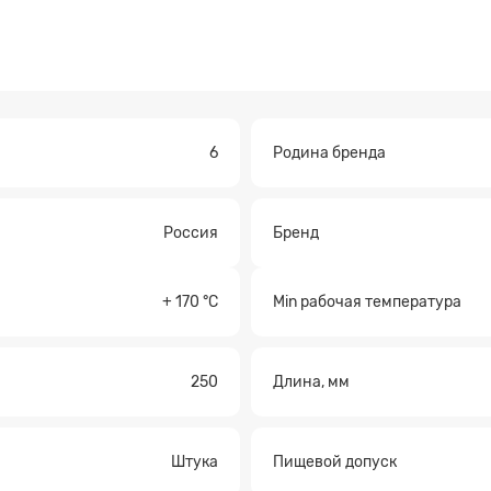
а на расчет
6
Родина бренда
Россия
Бренд
Прикрепите файл
+ 170 °С
Min рабочая температура
250
Длина, мм
Штука
Пищевой допуск