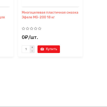
Многоцелевая пластичная смазка
Многоцел
для
Эфеле MG-200 18 кг
202 18 к
0₽/шт.
0₽/шт
Купить