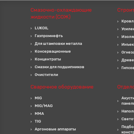
Смазочно-охлаждающие
Строи
жидкости (СОЖ)
Кровл
LUKOIL
Усиле
Газпромнефть
Изоля
Для штамповки металла
Инъек
Консервационные
Огнез
Концентраты
Древе
Смазки для подшипников
Гипсо
Очистители
Сварочное оборудование
Отдел
MIG
Акуст
панел
MIG/MAG
Напол
MMA
Свето
TIG
Подбо
Аргоновые аппараты
конст