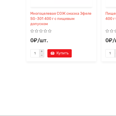
Многоцелевая СОЖ смазка Эфеле
Пищев
SG-301 400 г с пищевым
400 г
допуском
0₽/шт.
0₽/
Купить