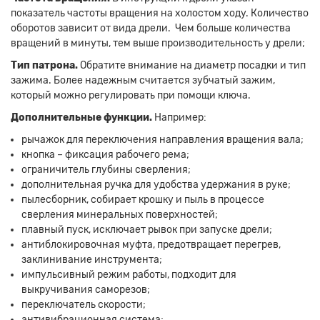
показатель частоты вращения на холостом ходу. Количество
оборотов зависит от вида дрели. Чем больше количества
вращений в минуты, тем выше производительность у дрели;
Тип патрона.
Обратите внимание на диаметр посадки и тип
зажима. Более надежным считается зубчатый зажим,
который можно регулировать при помощи ключа.
Дополнительные функции.
Например:
Прикрепите
рычажок для переключения направления вращения вала;
файл
кнопка – фиксация рабочего рема;
ограничитель глубины сверления;
дополнительная ручка для удобства удержания в руке;
пылесборник, собирает крошку и пыль в процессе
сверления минеральных поверхностей;
плавный пуск, исключает рывок при запуске дрели;
антиблокировочная муфта, предотвращает перегрев,
заклинивание инструмента;
импульсивный режим работы, подходит для
выкручивания саморезов;
переключатель скорости;
антивибрационная система;