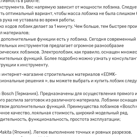
тивность в работе;
нструмента. Вес напрямую зависит от мощности лобзика. Следуе
ть оптимальный вариант, чтобы масса лобзика не была слишком
а рука не уставала во время работы;
ко ходов лобзик делает за 1 минуту. Чем больше, тем быстрее про
л материалов;
 дополнительные функции есть у лобзика. Сегодня современный
тельных инструментов предлагает огромное разнообразие
рических лобзиков. Электролобзик, как правило, оснащен множе
нительных функций. Более подробно можно узнать у консультан
трукции к инструменту.
 интернет-магазине строительных материалов «EDMK-
иональные решения », вы можете выбрать и купить лобзик сле
 Bosch (Германия). Предназначены для осуществления прямого 
го распила заготовок из различного материала. Лобзики оснаще
вом дополнительных функций. Преимущества лобзиков «Bosch»
чное качество, лояльная стоимость, широкий модельный ряд,
дительность, функциональность, простота эксплуатации;
Makita (Япония). Легкое выполнение точных и ровных разрезов.