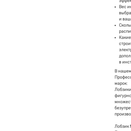
эффек
Вес и
выбра
и ваш
Сколь
распи
Какие
строи
элект
допол
в инс
В нашем
Професс
марок:
Лобзики
фигурно
множест
безупре
произво
Лобзик 