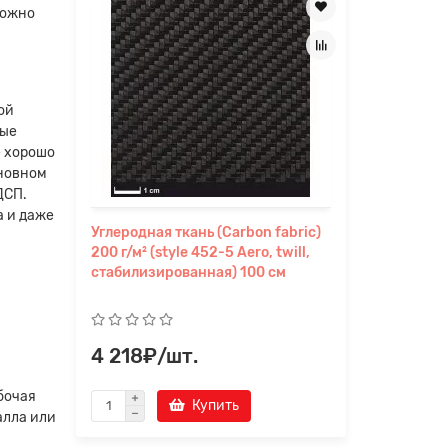
можно
ой
ные
е хорошо
сновном
ДСП.
а и даже
RH)
Углеродная ткань (Carbon fabric)
Краска д
200 г/м² (style 452-5 Aero, twill,
и интерь
стабилизированная) 100 см
Нерпа (9
4 218₽/шт.
7 312₽
бочая
Купить
алла или