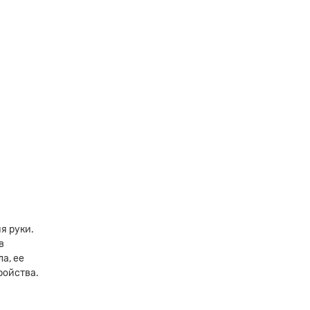
я руки.
в
а, ее
ройства.