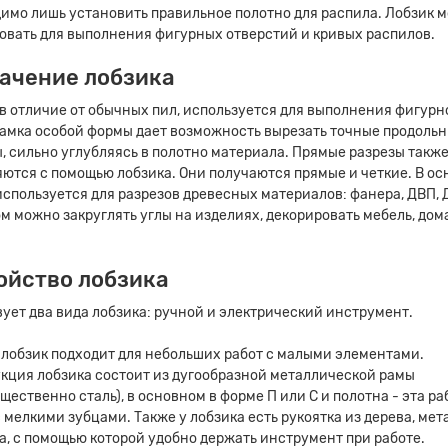
имо лишь установить правильное полотно для распила. Лобзик 
овать для выполнения фигурных отверстий и кривых распилов.
ачение лобзика
 в отличие от обычных пил, используется для выполнения фигурн
Рамка особой формы дает возможность вырезать точные продоль
, сильно углубляясь в полотно материала. Прямые разрезы такж
ются с помощью лобзика. Они получаются прямые и четкие. В о
используется для разрезов древесных материалов: фанера, ДВП, 
м можно закруглять углы на изделиях, декорировать мебель, дом
Клинкерный кирпич LHL (C
Klinker Kalahari Ton, RF
250x120x65 мм
ойство лобзика
ует два вида лобзика: ручной и электрический инструмент.
122₽/шт.
лобзик подходит для небольших работ с малыми элементами.
кция лобзика состоит из дугообразной металлической рамы
щественно сталь), в основном в форме П или С и полотна - эта ра
Купить
с мелкими зубцами. Также у лобзика есть рукоятка из дерева, мет
а, с помощью которой удобно держать инструмент при работе.