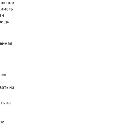
нальном,
 иметь
ен
ой до
менная
×
нок.
вать на
ить на
зик –