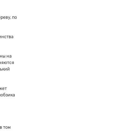
реву, по
инства
ены на
еняются
нький
жет
лобзика
в том