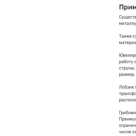
Прим
Существ
металлу
Также с
материа
Ювелирн
работу 
струны.
размер.
Лобзик 
трансфо
располо
Грибови
Преимущ
огранич
числе с