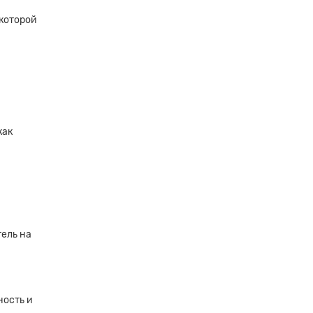
 которой
как
ель на
ность и