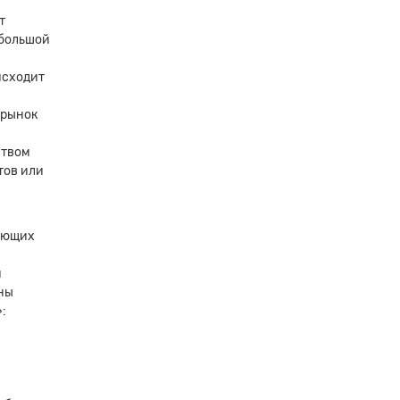
т
 большой
исходит
 рынок
ством
тов или
дующих
и
ны
: