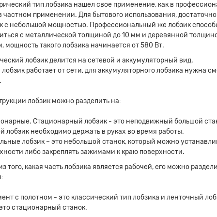
рический тип лобзика нашел свое применение, как в профессио
 в частном применении. Для бытового использования, достаточно
к с небольшой мощностью. Профессиональный же лобзик способ
иться с металлической толщиной до 10 мм и деревянной толщин
м, мощность такого лобзика начинается от 580 Вт.
ческий лобзик делится на сетевой и аккумуляторный вид.
 лобзик работает от сети, для аккумуляторного лобзика нужна с
а на расчет
.
трукции лобзик можно разделить на:
онарные. Стационарный лобзик - это неподвижный большой ста
й лобзик необходимо держать в руках во время работы.
льные лобзик – это небольшой станок, который можно устанавли
хности либо закреплять зажимами к краю поверхности.
из того, какая часть лобзика является рабочей, его можно раздел
:
Прикрепите файл
ент с полотном - это классический тип лобзика и ленточный лоб
это стационарный станок.