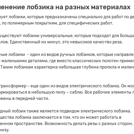
енение лобзика на разных материалах
ует лобзики, которые предназначены специально для работ по де
, по полимерным покрытиям, для специфических работ.
уществуют лобзики универсальные, которые подходят для больш
лов. Единственный их минус, это невысокое качество реза.
ые лобзики - один из видов ручных лобзиков, которые направл
с маленькими деталями, где вместо классических полотен прим
 Таким лобзикам характерна небольшая глубина пропила и мале
трансформер – еще один из видов электрического лобзика. Он мо
рмироваться в небольшую пилу – саблю. Все рабочие элементы 
жены в передней части.
дный лобзик также является подвидом электрического лобзика.
ества лобзика заключается в том, что он может работать в
енном пространстве. Возможность делать резы с разных сторон, 
низу.