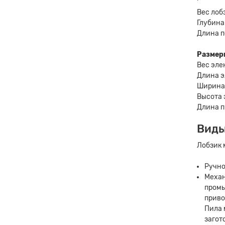
Вес лоб
Глубина
Длина п
Размер
Вес эле
Длина э
Ширина 
Высота 
Длина п
Виды
Лобзик 
Ручно
Механ
промы
приво
Пила 
загот