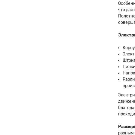
Особенн
что дае
Полотно
соверша
Электр
Корпу
Элект
Штока
Пилки
Напра
Разли
произ
Электри
движени
благода
проходи
Размеры
разным 