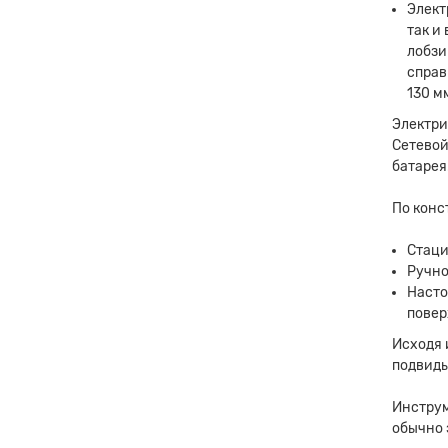
Элект
так и
лобзи
справ
130 м
Электри
Сетевой
Заявк
батарея
По конс
Стаци
Ручно
Насто
повер
Исходя 
подвиды
Инструм
обычно 