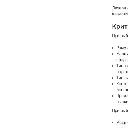
Лазерны
возможн
Крит
При выб
Раму 
Массу
следс
Типы 
надеж
Тип п
Конст
испол
Произ
рынке
При выб
Мощно