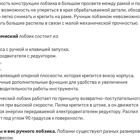
ость конструкции лобзика в большом просвете между рамой и п
т возможность не упереться в края обрабатываемой детали, обход
 легко снимать и крепить на раме. Ручным лобзиком невозможно
ть большие распилы в связи с малой механической прочностью.
ический
лобзик состоит из:
са с ручкой и клавишей запуска;
родвигателя с редуктором.
.
.
вляющей опорной плоскости, которая крепится внизу корпуса.
чные дополнительные функции для удобства и увеличения
водительности работы инструмента.
ческий лобзик работает по принципу возвратно-поступательног
я при высокой скорости. Пилка крепится в штоке, а он движется
ря энергии передаваемой электродвигателем редуктору. Распил
т под углом 90 градусов к поверхности.
 и вес ручного лобзика.
Лобзики существуют разных размеров
весом: