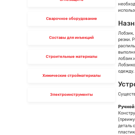
необход
использ
Сварочное оборудование
Назн
Лобзик,
Составы для инъекций
резки. 
распилы
выполня
Строительные материалы
лобзик 
Лобзико
одежду.
Химические стройматериалы
Устр
Существ
Электроинструменты
Ручной
Констру
(преиму
деталь 
пластик