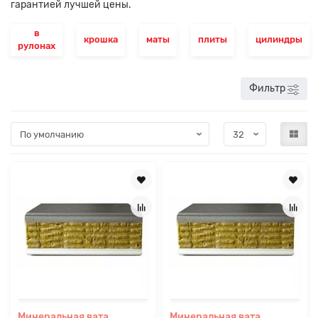
гарантией лучшей цены.
в
крошка
маты
плиты
цилиндры
рулонах
Фильтр
Минеральная вата
Минеральная вата