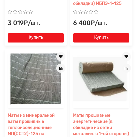
Заявка на расчет
×
обкладки) МБПЭ-1-125
3 019₽/шт.
6 400₽/шт.
Купить
Купить
Прикрепите
файл
Маты из минеральной
Маты прошивные
ваты прошивные
энергетические (в
теплоизоляционные
обкладке из сетки
МП(СCТ2)-125 на
металлич. с 1-ой стороны)