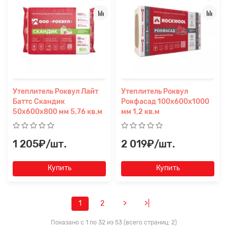
Утеплитель Роквул Лайт
Утеплитель Роквул
Баттс Скандик
Рокфасад 100х600х1000
50х600х800 мм 5,76 кв.м
мм 1,2 кв.м
1 205₽/шт.
2 019₽/шт.
Купить
Купить
1
2
>
>|
Показано с 1 по 32 из 53 (всего страниц: 2)