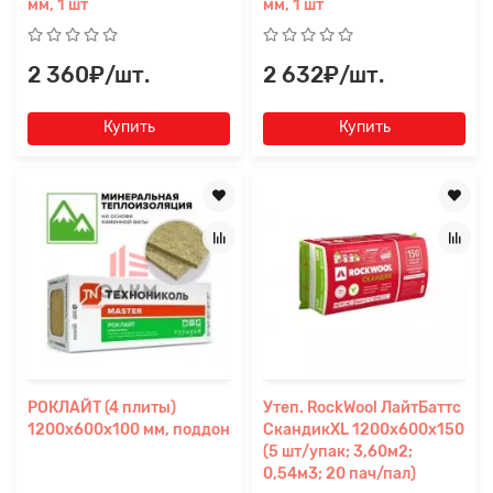
мм, 1 шт
мм, 1 шт
2 360₽/шт.
2 632₽/шт.
Купить
Купить
Заявка на расчет
×
Прикрепите
файл
РОКЛАЙТ (4 плиты)
Утеп. RockWool ЛайтБаттс
1200х600х100 мм, поддон
СкандикXL 1200x600x150
(5 шт/упак; 3,60м2;
0,54м3; 20 пач/пал)