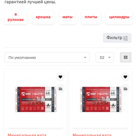
гарантией лучшей цены.
в
крошка
маты
плиты
цилиндры
рулонах
Фильтр
Минеральная вата
Минеральная вата