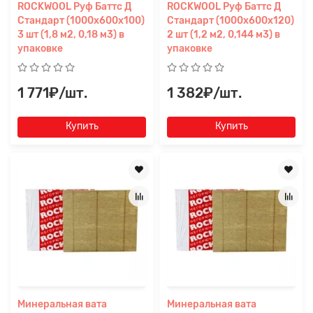
ROCKWOOL Руф Баттс Д
ROCKWOOL Руф Баттс Д
Стандарт (1000x600x100)
Стандарт (1000x600x120)
3 шт (1,8 м2, 0,18 м3) в
2 шт (1,2 м2, 0,144 м3) в
упаковке
упаковке
1 771₽/шт.
1 382₽/шт.
Купить
Купить
Заявка на расчет
×
Минеральная вата
Минеральная вата