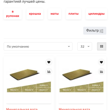
гарантией лучшей цены.
в
крошка
маты
плиты
цилиндры
рулонах
Фильтр
Минеральная вата
Минеральная вата