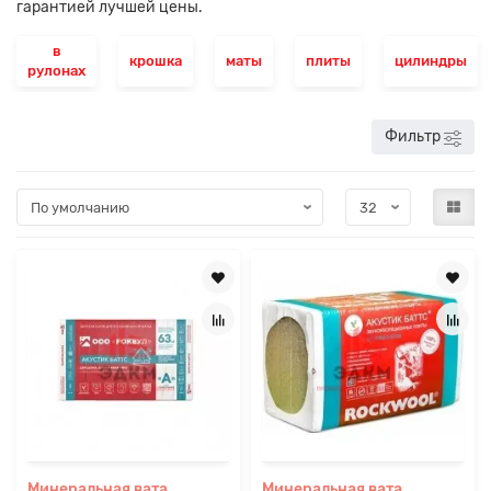
гарантией лучшей цены.
в
крошка
маты
плиты
цилиндры
рулонах
Фильтр
Минеральная вата
Минеральная вата