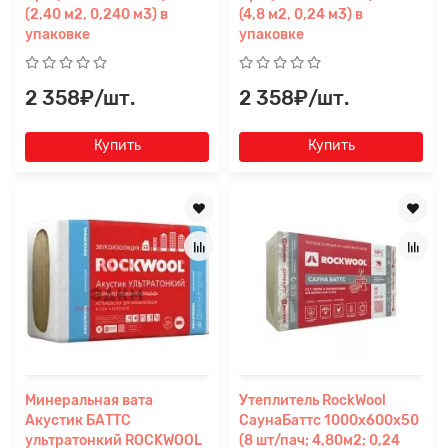
(2,40 м2, 0,240 м3) в
(4,8 м2, 0,24 м3) в
упаковке
упаковке
2 358₽/шт.
2 358₽/шт.
Купить
Купить
Минеральная вата
Утеплитель RockWool
Акустик БАТТС
СаунаБаттс 1000х600х50
ультратонкий ROCKWOOL
(8 шт/пач; 4,80м2; 0,24