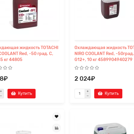
ждающая жидкость TOTACHI
Охлаждающая жидкость TO
COOLANT Red, -50 град. C,
NIRO COOLANT Red, -50град.
 5 кг 44805
G12+, 10 кг 4589904940279
68₽
2 024₽
Купить
Купить