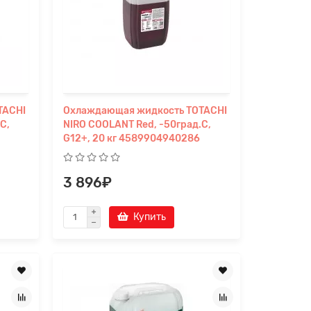
TACHI
Охлаждающая жидкость TOTACHI
C,
NIRO COOLANT Red, -50град.C,
G12+, 20 кг 4589904940286
3 896₽
Купить