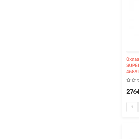
Охла
SUPER
4589
276