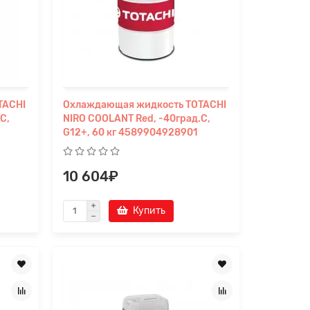
TACHI
Охлаждающая жидкость TOTACHI
C,
NIRO COOLANT Red, -40град.C,
G12+, 60 кг 4589904928901
10 604₽
Купить