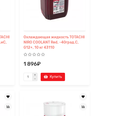
TACHI
Охлаждающая жидкость TOTACHI
.иC,
NIRO COOLANT Red, -40град.C,
G12+, 10 кг 43110
1 896₽
Купить