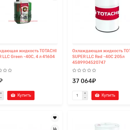
ждающая жидкость TOTACHI
Охлаждающая жидкость TO
 LLC Green -40C, 4 л 41604
SUPER LLC Red -40C 205л
4589904520747
₽
37 064₽
Купить
Купить