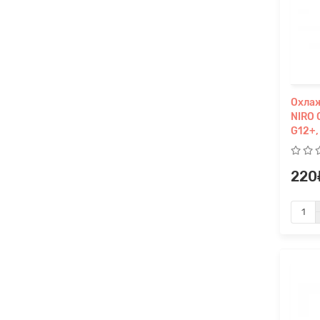
Охла
NIRO 
G12+,
220