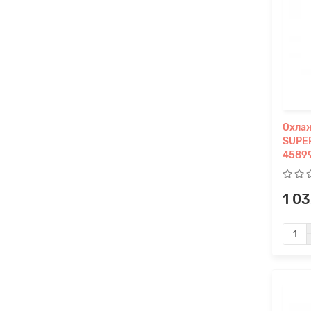
Охла
SUPER
4589
1 0