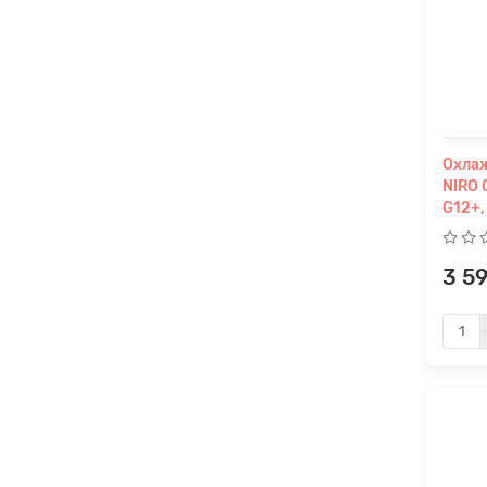
Охла
NIRO 
G12+,
3 5