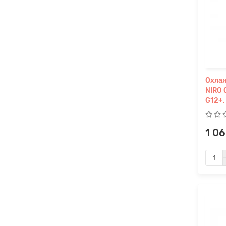
Охла
NIRO 
G12+,
1 0