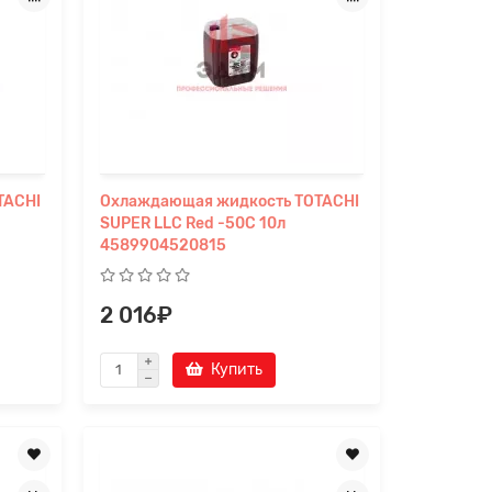
TACHI
Охлаждающая жидкость TOTACHI
SUPER LLC Red -50C 10л
4589904520815
2 016₽
Купить