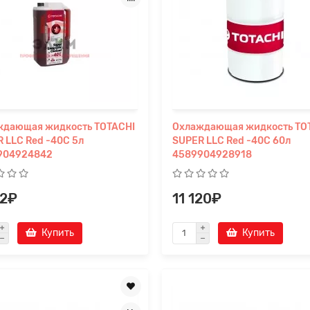
ждающая жидкость TOTACHI
Охлаждающая жидкость TO
 LLC Red -40C 5л
SUPER LLC Red -40C 60л
904924842
4589904928918
32₽
11 120₽
Купить
Купить