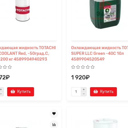
а на расчет
ждающая жидкость TOTACHI
Охлаждающая жидкость TO
COOLANT Red, -50град.C,
SUPER LLC Green -40C 10л
 200 кг 4589904940293
4589904520549
172₽
1 920₽
Купить
Купить
Прикрепите файл