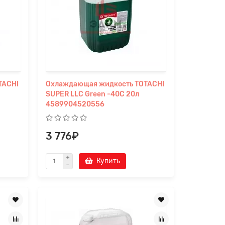
×
TACHI
Охлаждающая жидкость TOTACHI
SUPER LLC Green -40C 20л
4589904520556
3 776₽
Купить