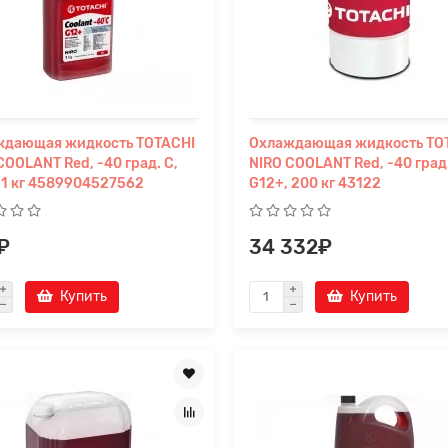
ждающая жидкость TOTACHI
Охлаждающая жидкость TO
COOLANT Red, -40 град. C,
NIRO COOLANT Red, -40 град
 1 кг 4589904527562
G12+, 200 кг 43122
₽
34 332₽
Купить
Купить