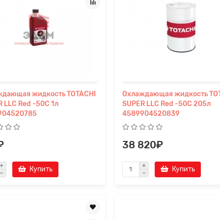
ждающая жидкость TOTACHI
Охлаждающая жидкость TO
 LLC Red -50C 1л
SUPER LLC Red -50C 205л
904520785
4589904520839
₽
38 820₽
Купить
Купить