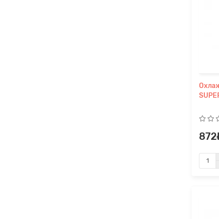
Охла
SUPER
872